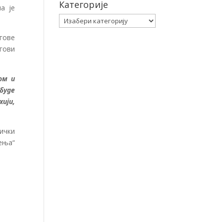
Категорије
а је
Категорије
егове
гови
ом и
буде
ији,
ички
ења“