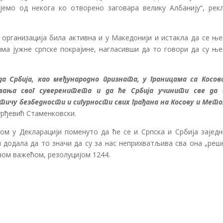
емо од некога ко отворено заговара велику Албанију“, рекл
а организација била активна и у Македонији и истакла да се њ
ма јужне српске покрајине, нагласивши да то говори да су ње
а Србија, као међународно призната, у границама са Косов
вања свог суверенитета и да ће Србија учинити све да 
тичу безбедности и сигурности свих грађана на Косову и Метох
Ђурђевић Стаменковски.
ом у Декларацији поменуто да ће се и Српска и Србија заједн
 додала да то значи да су за нас неприхватљива сва она „реш
ином важећом, резолуцијом 1244.