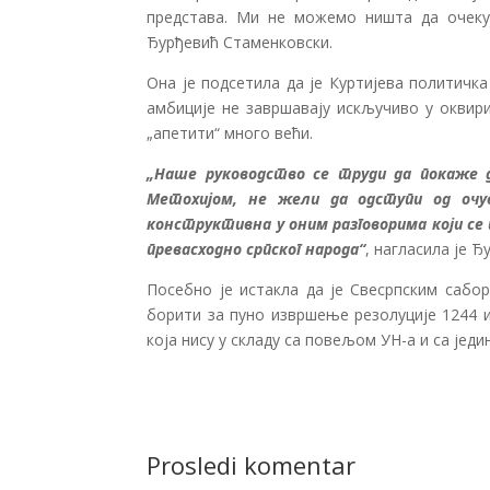
представа. Ми не можемо ништа да очекуј
Ђурђевић Стаменковски.
Она је подсетила да је Куртијева политичк
амбиције не завршавају искључиво у оквири
„апетити“ много већи.
„Наше руководство се труди да покаже д
Метохијом, не жели да одступи од очу
конструктивна у оним разговорима који се 
превасходно српског народа“
, нагласила је 
Посебно је истакла да је Свесрпским сабор
борити за пуно извршење резолуције 1244 и
која нису у складу са повељом УН-а и са јед
Prosledi komentar