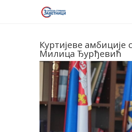
Куртијеве амбиције с
Милица Ђурђевић