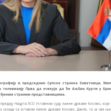
ографију и председник Српске странке Заветници, Ми
а телевизију Прва да очекује да ће Аљбин Курти у Бри
ређеним страним представницима.
и предају Нацрта ЗСО Уставном суду лажне државе Косово, који
 у складу са уставом лажне државе Косово. Дакле, то је све њ