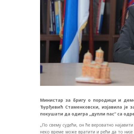
Министар за бригу о породици и дем
Ђурђевић Стаменковски, изјавила је з
покушати да одигра „дупли пас“ са од
„По свему судећи, он ће вероватно најавит
неко време може вратити и рећи да то није