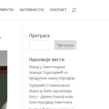
УМЕНТИ
АКТИВНОСТИ
КОНТАКТ
–
Претрага
Најновије вести
Борци у Заветницима:
Новица Тодосијевић се
придружио нашој породици
Ђурђевић Стаменковски:
Мајка је биће најсличније
Богу – Дајана Рашкај нови
члан породице Заветника