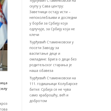
Ђурђевић Стаменковски на
скупу у Сава центру:
Заветници остају исти –
непоколебљиви и доследни
у борби за Србију која
одлучује, за Србију која не
клечи
Ђурђевић Стаменковски у
посети Заводу за
васпитање деце и
омладине: Брига о деци без
родитељског старања је
наша обавеза
Ђурђевић Стаменковски на
лица
111. годишњици Колубарске
селу
битке: Србија се не чува
само храброшћу, већ и
добротом
 кроз
егова