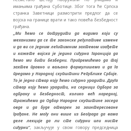
имањима грађана Суботице. Због тога ће Српска
странка Заветници размотрити предлог да се
војска на границе врати и тако повећа безбедност
грађана.
„Ми ћемо се потрудити да видимо који су
механизми да се те законске регулативе измене
и да ви са једним легитимним захтевом изађете
и кажете војска је једина сигурна гаранција да
ћемо ми бити безбедни. Припремићемо да тај
захтев правно и ваљано формулишемо и да га
предамо у Народној скупштини Републике Србије.
То је једна ствар коју ћемо сигурно урадити. Друга
ствар коју ћемо урадити, на седници Одбора за
одбрану и безбедност, колико већ наредној,
тражићемо да Одбор Народне скупштине заседа
овде и да буде отворен за заинтересоване
грађане. Не могу они више из Београда да вама
деле лекције да ли сте сигурни или нисте
сигурни“
, закључује у свом говору председница