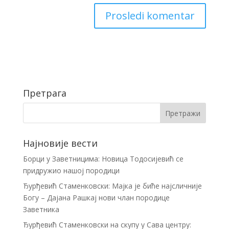
Претрага
Најновије вести
Борци у Заветницима: Новица Тодосијевић се
придружио нашој породици
Ђурђевић Стаменковски: Мајка је биће најсличније
Богу – Дајана Рашкај нови члан породице
Заветника
Ђурђевић Стаменковски на скупу у Сава центру: