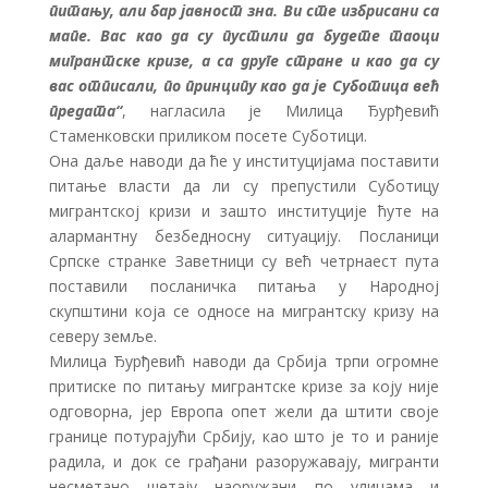
питању, али бар јавност зна. Ви сте избрисани са
мапе. Вас као да су пустили да будете таоци
мигрантске кризе, а са друге стране и као да су
вас отписали, по принципу као да је Суботица већ
предата“
, нагласила је Милица Ђурђевић
Стаменковски приликом посете Суботици.
Она даље наводи да ће у институцијама поставити
питање власти да ли су препустили Суботицу
мигрантској кризи и зашто институције ћуте на
алармантну безбедносну ситуацију. Посланици
Српске странке Заветници су већ четрнаест пута
поставили посланичка питања у Народној
скупштини која се односе на мигрантску кризу на
северу земље.
Милица Ђурђевић наводи да Србија трпи огромне
притиске по питању мигрантске кризе за коју није
одговорна, јер Европа опет жели да штити своје
границе потурајући Србију, као што је то и раније
радила, и док се грађани разоружавају, мигранти
несметано шетају наоружани по улицама и