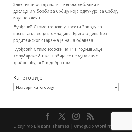
Заветници остају исти – непоколебљиви и
доследни у борби за Србију која одлучује, за Србију
која не клечи
Ђурђевић Стаменковски у посети Заводу за
васпитање деце и омладине: Брига о деци без
родитељског старања је наша обавеза
Ђурђевић Стаменковски на 111. годишњици
Колубарске битке: Србија се не чува само
храброшћу, већ и добротом
Категорије
Категорије
Dizajnirao
Elegant Themes
| Omogućio
WordPress