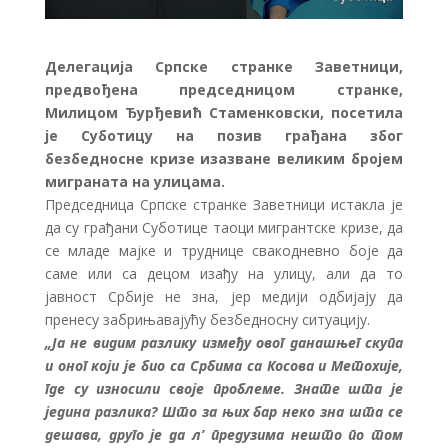
Делегација Српске странке Заветници,
предвођена председницом странке,
Милицом Ђурђевић Стаменковски, посетила
је Суботицу на позив грађана због
безбедносне кризе изазване великим бројем
миграната на улицама.
Председница Српске странке Заветници истакла је
да су грађани Суботице таоци мигрантске кризе, да
се младе мајке и труднице свакодневно боје да
саме или са децом изађу на улицу, али да то
јавност Србије не зна, јер медији одбијају да
пренесу забрињавајућу безбедносну ситуацију.
„Ја не видим разлику између овог данашњег скупа
и оног који је био са Србима са Косова и Метохије,
где су износили своје проблеме. Знате шта је
једина разлика? Што за њих бар неко зна шта се
дешава, друго је да л’ предузима нешто по том