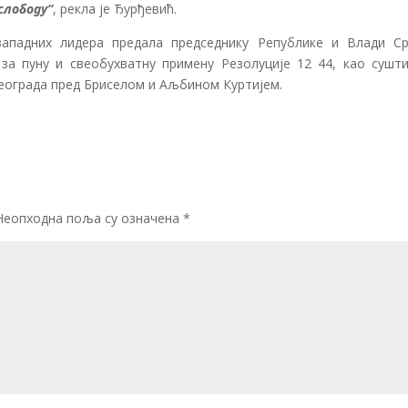
слободу“
, рекла је Ђурђевић.
западних лидера предала председнику Републике и Влади Ср
а пуну и свеобухватну примену Резолуције 12 44, као сушти
Београда пред Бриселом и Аљбином Куртијем.
Неопходна поља су означена
*