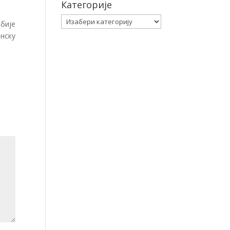
Категорије
Категорије
бије
нску