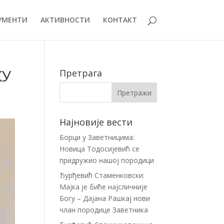
УМЕНТИ
АКТИВНОСТИ
КОНТАКТ
КУ
Претрага
Најновије вести
Борци у Заветницима:
Новица Тодосијевић се
придружио нашој породици
Ђурђевић Стаменковски:
Мајка је биће најсличније
Богу – Дајана Рашкај нови
члан породице Заветника