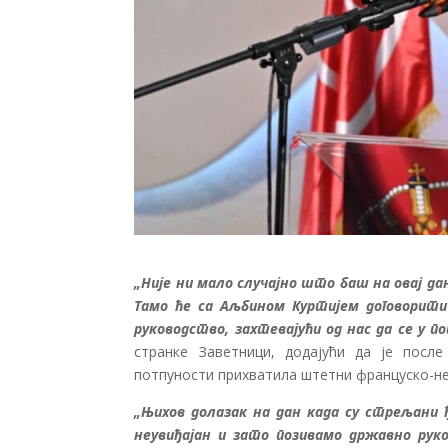
„Није ни мало случајно што баш на овај д
Тамо ће са Аљбином Куртијем договорити
руководство, захтевајући од нас да се у 
странке Заветници, додајући да је посл
потпуности прихватила штетни француско-не
„Њихов долазак на дан када су стрељани 
неувиђајан и зато позивамо државно рук