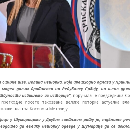
ан стиже тзв. Велика петорка, која претходно одлази у Пришт
 модел даљих притисака на Републику Србију, на њено држ
потпуности испишемо из историје“
, поручила је председница С
е претходне посете такозване велике петорке актуелна вла
мачки план за Косово и Метохију.
ђаци у Шумарицама у Другом светском рату је, најблаже реч
оводство да велику петорку одведе у Шумарице да се покло