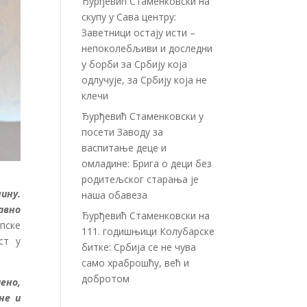
Ђурђевић Стаменковски на
скупу у Сава центру:
Заветници остају исти –
непоколебљиви и доследни
у борби за Србију која
одлучује, за Србију која не
клечи
Ђурђевић Стаменковски у
посети Заводу за
васпитање деце и
омладине: Брига о деци без
родитељског старања је
ину.
наша обавеза
авно
Ђурђевић Стаменковски на
рпске
111. годишњици Колубарске
ст у
битке: Србија се не чува
само храброшћу, већ и
добротом
ено,
не и