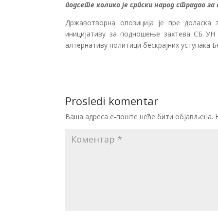
подсете колико је српски народ страдао за 
Државотворна опозиција је пре доласка 
иницијативу за подношење захтева СБ УН з
алтернативу политици бескрајних уступака 
Prosledi komentar
Ваша адреса е-поште неће бити објављена.