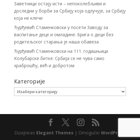
Заветници остају исти – непоколебљиви и
доследни у борби за Србију која одлучује, за Србију
која не клечи
Ђурђевић Стаменковски у посети Заводу за
васпитање деце и омладине: Брига о деци без
родитељског старања је наша обавеза
Ђурђевић Стаменковски на 111. годишњици
Колубарске битке: Србија се не чува само
храброшћу, већ и добротом
Категорије
Категорије
Dizajnirao
Elegant Themes
| Omogućio
WordPress