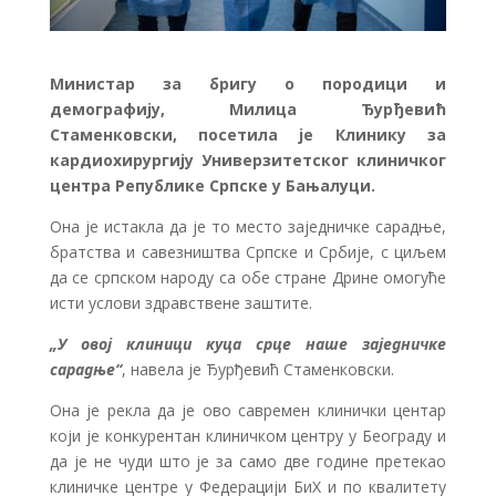
Министар за бригу о породици и
демографију, Милица Ђурђевић
Стаменковски, посетила је Клинику за
кардиохирургију Универзитетског клиничког
центра Републике Српске у Бањалуци.
Она је истакла да је то место заједничке сарадње,
братства и савезништва Српске и Србије, с циљем
да се српском народу са обе стране Дрине омогуће
исти услови здравствене заштите.
„У овој клиници куца срце наше заједничке
сарадње“
, навела је Ђурђевић Стаменковски.
Она је рекла да је ово савремен клинички центар
који је конкурентан клиничком центру у Београду и
да је не чуди што је за само две године претекао
клиничке центре у Федерацији БиХ и по квалитету