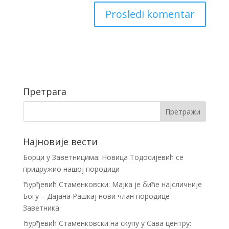
Претрага
Најновије вести
Борци у Заветницима: Новица Тодосијевић се
придружио нашој породици
Ђурђевић Стаменковски: Мајка је биће најсличније
Богу – Дајана Рашкај нови члан породице
Заветника
Ђурђевић Стаменковски на скупу у Сава центру: