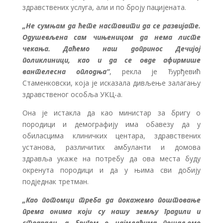
здравствених услуга, али и по броју пацијената.
„Не сумњам да ћете наставити да се развијате.
Одушевљена сам чињеницом да нема листе
чекања. Даћемо наш допринос Дечијој
поликлиници, као и да се овде афирмише
вантелесна оплодња“
, рекла је Ђурђевић
Стаменковски, која је исказала дивљење залагању
здравственог особља УКЦ-а.
Она је истакла да као министар за бригу о
породици и демографију има обавезу да у
обиласцима клиничких центара, здравствених
установа, различитих амбуланти и домова
здравља укаже на потребу да ова места буду
окренута породици и да у њима сви добију
подједнак третман.
„Као потомци треба да покажемо поштовање
према онима који су нашу земљу градили и
стварали, а бригом о најмлађима пошаљемо