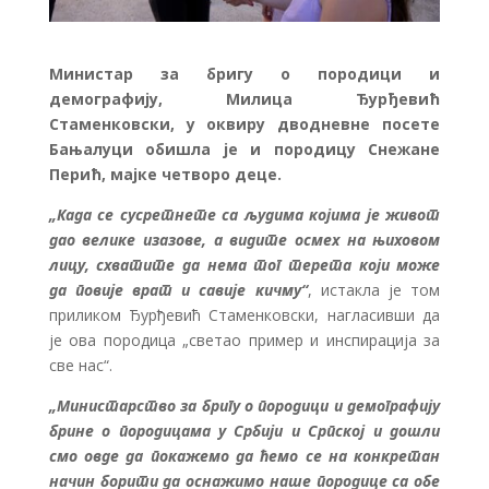
Министар за бригу о породици и
демографију, Милица Ђурђевић
Стаменковски, у оквиру дводневне посете
Бањалуци обишла је и породицу Снежане
Перић, мајке четворо деце.
„Када се сусретнете са људима којима је живот
дао велике изазове, а видите осмех на њиховом
лицу, схватите да нема тог терета који може
да повије врат и савије кичму“
, истакла је том
приликом Ђурђевић Стаменковски, нагласивши да
је ова породица „светао пример и инспирација за
све нас“.
„Министарство за бригу о породици и демографију
брине о породицама у Србији и Српској и дошли
смо овде да покажемо да ћемо се на конкретан
начин борити да оснажимо наше породице са обе