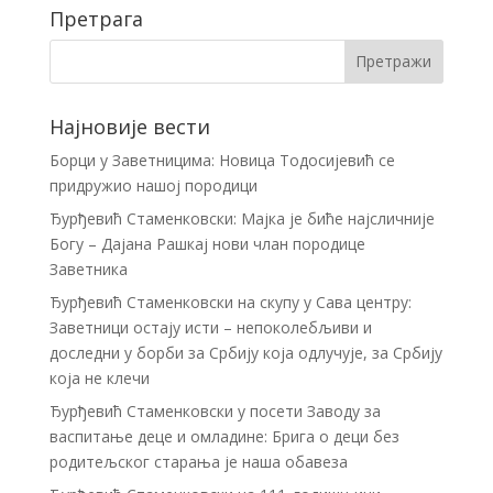
Претрага
Најновије вести
Борци у Заветницима: Новица Тодосијевић се
придружио нашој породици
Ђурђевић Стаменковски: Мајка је биће најсличније
Богу – Дајана Рашкај нови члан породице
Заветника
Ђурђевић Стаменковски на скупу у Сава центру:
Заветници остају исти – непоколебљиви и
доследни у борби за Србију која одлучује, за Србију
која не клечи
Ђурђевић Стаменковски у посети Заводу за
васпитање деце и омладине: Брига о деци без
родитељског старања је наша обавеза