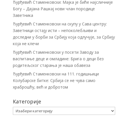
Ђурђевић Стаменковски: Мајка је биће најсличније
Богу – Дајана Рашкај нови члан породице
Заветника
Ђурђевић Стаменковски на скупу у Сава центру:
Заветници остају исти – непоколебљиви и
доследни у борби за Србију која одлучује, за Србију
која не клечи
Ђурђевић Стаменковски у посети Заводу за
васпитање деце и омладине: Брига о деци без
родитељског старања је наша обавеза
Ђурђевић Стаменковски на 111. годишњици
Колубарске битке: Србија се не чува само
храброшћу, већ и добротом
Категорије
Категорије