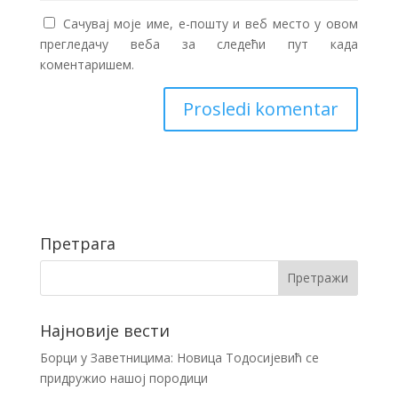
Сачувај моје име, е-пошту и веб место у овом
прегледачу веба за следећи пут када
коментаришем.
Претрага
Најновије вести
Борци у Заветницима: Новица Тодосијевић се
придружио нашој породици