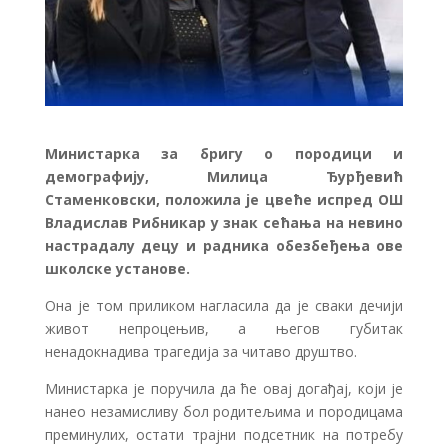
Министарка за бригу о породици и
демографију, Милица Ђурђевић
Стаменковски, положила је цвеће испред ОШ
Владислав Рибникар у знак сећања на невино
настрадалу децу и радника обезбеђења ове
школске установе.
Она је том приликом нагласила да је сваки дечији
живот непроцењив, а његов губитак
ненадокнадива трагедија за читаво друштво.
Министарка је поручила да ће овај догађај, који је
нанео незамисливу бол родитељима и породицама
преминулих, остати трајни подсетник на потребу