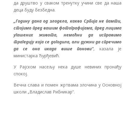
да друштво у сваком тренутку учини све да наша
деца буду безбедна.
„Годину дана од злодела, какво Србија не памти,
стојимо пред вашим фотографијама, пред лицима
угашених живота, немоћни да исправимо
трагедију која се догодила, али дужни да спречимо
да се она икада више понови“
, казала је
министарка Ђурђевић.
У Рајском насељу нека душе невиних пронађу
спокој.
Вечна слава и помен жртвама злочина у Основној
школи „Владислав Рибникар“.