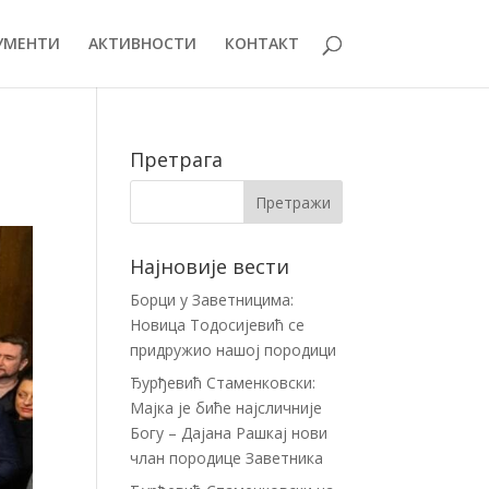
УМЕНТИ
АКТИВНОСТИ
КОНТАКТ
Претрага
Најновије вести
Борци у Заветницима:
Новица Тодосијевић се
придружио нашој породици
Ђурђевић Стаменковски:
Мајка је биће најсличније
Богу – Дајана Рашкај нови
члан породице Заветника