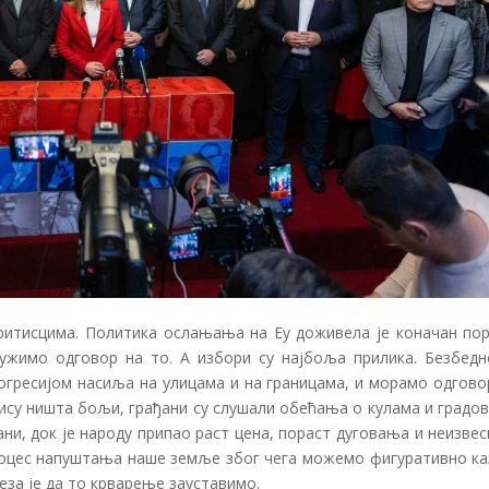
притисцима. Политика ослањања на Еу доживела је коначан пор
ружимо одговор на то. А избори су најбоља прилика. Безбедн
прогресијом насиља на улицама и на границама, и морамо одгов
нису ништа бољи, грађани су слушали обећања о кулама и градо
ани, док је народу припао раст цена, пораст дуговања и неизве
процес напуштања наше земље због чега можемо фигуративно ка
веза је да то крварење зауставимо.