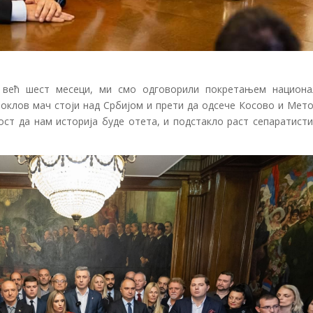
 већ шест месеци, ми смо одговорили покретањем национа
клов мач стоји над Србијом и прети да одсече Косово и Метох
ст да нам историја буде отета, и подстакло раст сепаратисти