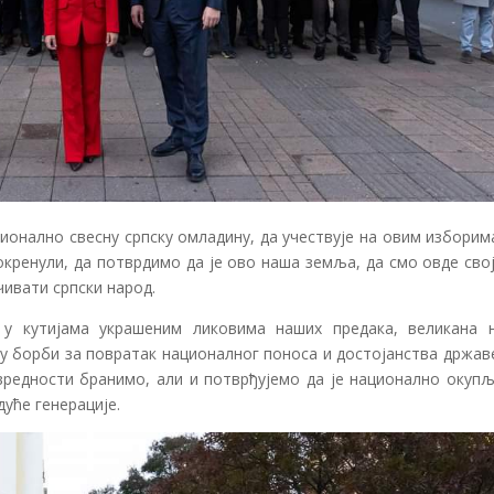
ионално свесну српску омладину, да учествује на овим изборим
кренули, да потврдимо да је ово наша земља, да смо овде свој
чивати српски народ.
у кутијама украшеним ликовима наших предака, великана 
, у борби за повратак националног поноса и достојанства држав
 вредности бранимо, али и потврђујемо да је национално окуп
дуће генерације.