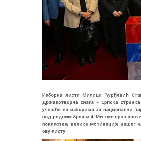
Изборна листа Милица Ђурђевић Ста
Државотворна снага – Српска странка
учешће на изборима за национални пар
под редним бројем 4. Ми смо прва опозиц
показатељ велике мотивације нашег ч
ову листу.