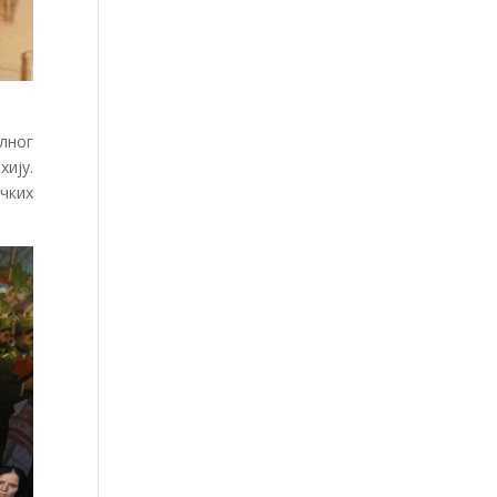
лног
ију.
чких