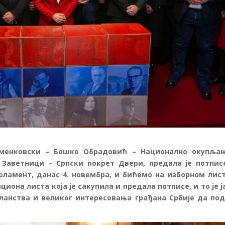
менковски – Бошко Обрадовић – Национално окупља
 Заветници – Српски покрет Двери, предала је потпис
ламент, данас 4. новембра, и бићемо на изборном лис
иона листа која је сакупила и предала потписе, и то је ј
ланства и великог интересовања грађана Србије да по