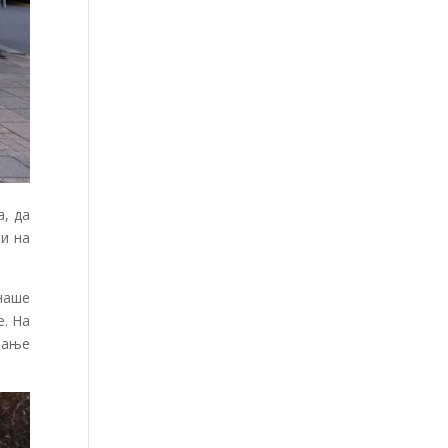
а, да
и на
наше
е. На
љање