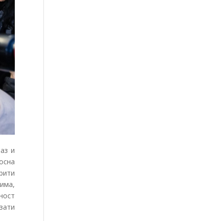
аз и
осна
орити
вима,
сност
зати