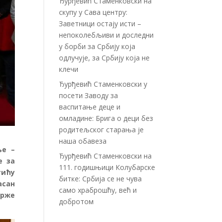
Ђурђевић Стаменковски на
скупу у Сава центру:
Заветници остају исти –
непоколебљиви и доследни
у борби за Србију која
одлучује, за Србију која не
клечи
Ђурђевић Стаменковски у
посети Заводу за
васпитање деце и
омладине: Брига о деци без
родитељског старања је
наша обавеза
ње –
Ђурђевић Стаменковски на
е за
111. годишњици Колубарске
тићу
битке: Србија се не чува
асан
само храброшћу, већ и
држе
добротом