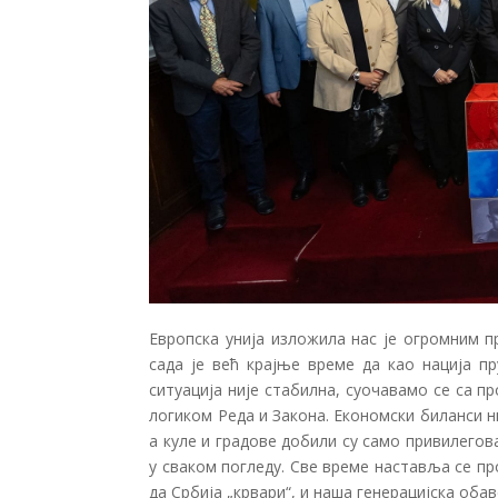
Европска унија изложила нас је огромним 
сада је већ крајње време да као нација п
ситуација није стабилна, суочавамо се са 
логиком Реда и Закона. Економски биланси 
а куле и градове добили су само привилегов
у сваком погледу. Све време наставља се 
да Србија „крвари“, и наша генерацијска оба