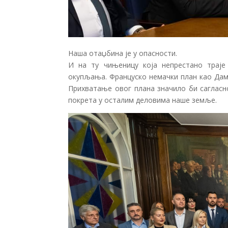
Наша отаџбина је у опасности.
И на ту чињеницу која непрестано траје
окупљања. Француско немачки план као Дамо
Прихватање овог плана значило би сагласно
покрета у осталим деловима наше земље.