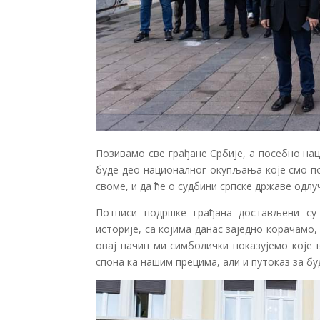
Позивамо све грађане Србије, а посебно нац
буде део националног окупљања које смо по
своме, и да ће о судбини српске државе одлу
Потписи подршке грађана достављени су 
историје, са којима данас заједно корачамо
овај начин ми симболички показујемо које
спона ка нашим прецима, али и путоказ за бу