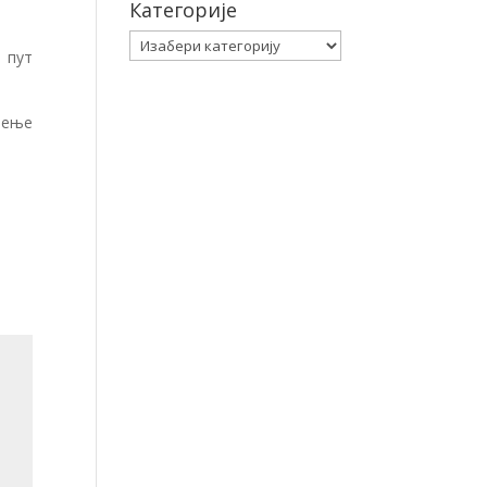
Категорије
Категорије
и пут
њење