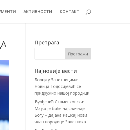
УМЕНТИ
АКТИВНОСТИ
КОНТАКТ
ДА
Претрага
Најновије вести
Борци у Заветницима:
Новица Тодосијевић се
придружио нашој породици
Ђурђевић Стаменковски:
Мајка је биће најсличније
Богу – Дајана Рашкај нови
члан породице Заветника