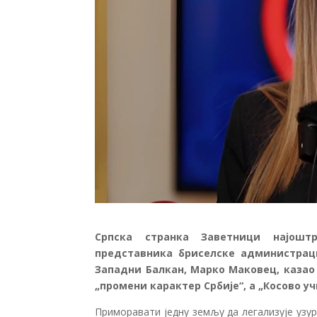
Српска странка Заветници најоштр
представника бриселске администрациј
Западни Балкан, Марко Маковец, казао
„промени карактер Србије“, а „Косово у
Приморавати једну земљу да легализује узу