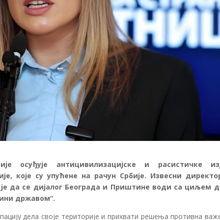
ије осуђује антицивилизацијске и расистичке из
е, које су упућене на рачун Србије. Извесни директо
 је да се дијалог Београда и Приштине води са циљем д
чини државом“.
рпацију дела своје територије и прихвати решења противна важ