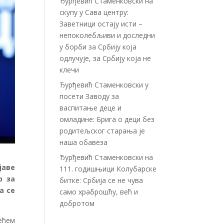
Ђурђевић Стаменковски на
скупу у Сава центру:
Заветници остају исти –
непоколебљиви и доследни
у борби за Србију која
одлучује, за Србију која не
клечи
Ђурђевић Стаменковски у
посети Заводу за
васпитање деце и
омладине: Брига о деци без
родитељског старања је
наша обавеза
Ђурђевић Стаменковски на
јаве
111. годишњици Колубарске
р за
битке: Србија се не чува
а се
само храброшћу, већ и
добротом
ећем