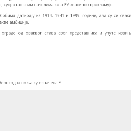
н, супротан свим начелима која ЕУ званично прокламује.
Србима датирају из 1914, 1941 и 1999. године, али су се свак
акве амбиције.
У ограде од оваквог става свог представника и упуте изви
Неопходна поља су означена
*