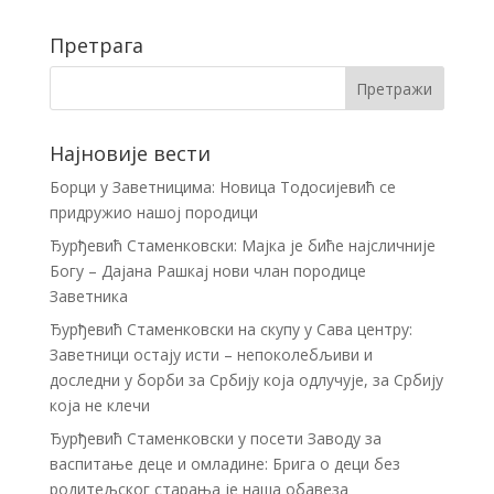
Претрага
Најновије вести
Борци у Заветницима: Новица Тодосијевић се
придружио нашој породици
Ђурђевић Стаменковски: Мајка је биће најсличније
Богу – Дајана Рашкај нови члан породице
Заветника
Ђурђевић Стаменковски на скупу у Сава центру:
Заветници остају исти – непоколебљиви и
доследни у борби за Србију која одлучује, за Србију
која не клечи
Ђурђевић Стаменковски у посети Заводу за
васпитање деце и омладине: Брига о деци без
родитељског старања је наша обавеза