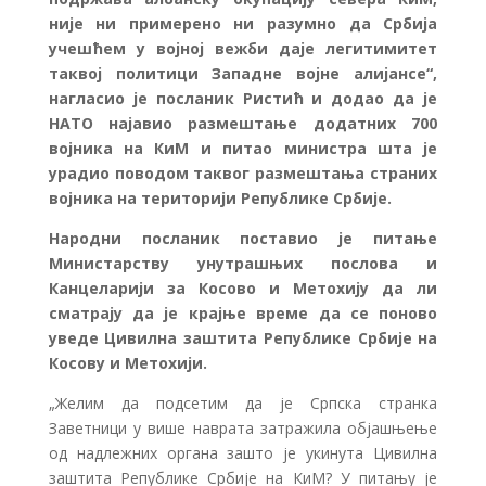
није ни примерено ни разумно да Србија
учешћем у војној вежби даје легитимитет
таквој политици Западне војне алијансе“,
нагласио је посланик Ристић и додао да је
НАТО најавио размештање додатних 700
војника на КиМ и питао министра шта је
урадио поводом таквог размештања страних
војника на територији Републике Србије.
Народни посланик поставио је питање
Министарству унутрашњих послова и
Канцеларији за Косово и Метохију да ли
сматрају да је крајње време да се поново
уведе Цивилна заштита Републике Србије на
Косову и Метохији.
„Желим да подсетим да је Српска странка
Заветници у више наврата затражила објашњење
од надлежних органа зашто је укинута Цивилна
заштита Републике Србије на КиМ? У питању је