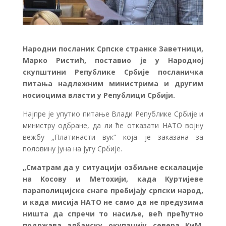
Народни посланик Српске странке Заветници,
Марко Ристић, поставио је у Народној
скупштини Републике Србије посланичка
питања надлежним министрима и другим
носиоцима власти у Републици Србији.
Најпре је упутио питање Влади Републике Србије и
министру одбране, да ли ће отказати НАТО војну
вежбу „Платинасти вук“ која је заказана за
половину јуна на југу Србије.
„Сматрам да у ситуацији озбиљне ескалације
на Косову и Метохији, када Куртијеве
параполицијске снаге пребијају српски народ,
и када мисија НАТО не само да не предузима
ништа да спречи то насиље, већ прећутно
подржава албанску окупацију севера КиМ,