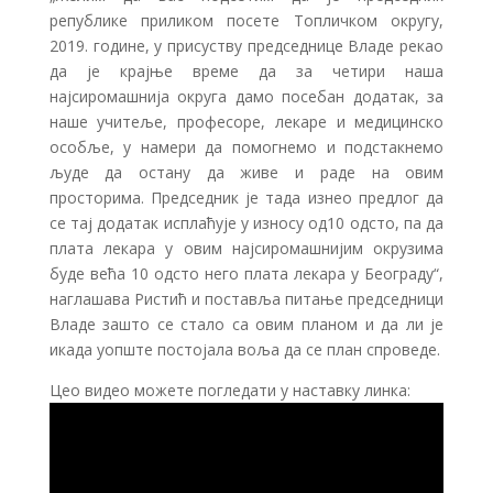
републике приликом посете Топличком округу,
2019. године, у присуству председнице Владе рекао
да је крајње време да за четири наша
најсиромашнија округа дамо посебан додатак, за
наше учитеље, професоре, лекаре и медицинско
особље, у намери да помогнемо и подстакнемо
људе да остану да живе и раде на овим
просторима. Председник је тада изнео предлог да
се тај додатак исплаћује у износу од10 одсто, па да
плата лекара у овим најсиромашнијим окрузима
буде већа 10 одсто него плата лекара у Београду“,
наглашава Ристић и поставља питање председници
Владе зашто се стало са овим планом и да ли је
икада уопште постојала воља да се план спроведе.
Цео видео можете погледати у наставку линка: