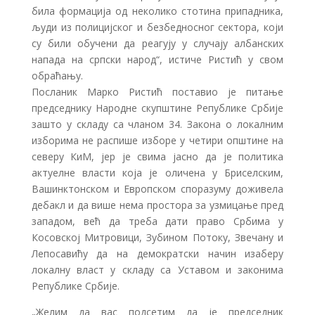
била формација од неколико стотина припадника,
људи из полицијског и безбедносног сектора, који
су били обучени да реагују у случају албанских
напада на српски народ“, истиче Ристић у свом
обраћању.
Посланик Марко Ристић поставио је питање
председнику Народне скупштине Републике Србије
зашто у складу са чланом 34. Закона о локалним
изборима не распише изборе у четири општине на
северу КиМ, јер је свима јасно да је политика
актуелне власти која је оличена у Бриселским,
Вашинктонском и Европском споразуму доживела
дебакл и да више нема простора за узмицање пред
западом, већ да треба дати право Србима у
Косовској Митровици, Зубином Потоку, Звечану и
Лепосавићу да на демократски начин изаберу
локалну власт у складу са Уставом и законима
Републике Србије.
„Желим да вас подсетим да је председник