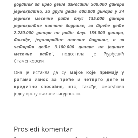
додатак за прво дете износити 500.000 динара
једнократно, за друго дете 600.000 динара у 24
једнаке месечне рате плус 135.000 динара
једнократне новчане подршке, за треће дете
2.280.000 динара на рате плус 135.000 динара,
такође, једнократне новчане подршке, а за
четврто дете 3.180.000 динара на једнаке
месечне рате“
, подсетила је Ђурђевић
Стаменковски.
Она је истакла да су
мајке
које примају у
ратама износ за треће и четврто дете и
кредитно способне,
што, такође, омогућава
једну врсту њихове сигурности.
Prosledi komentar