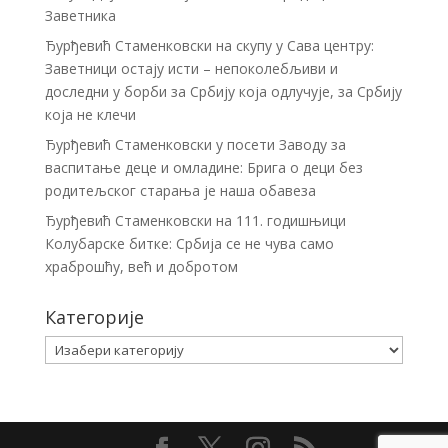
Заветника
Ђурђевић Стаменковски на скупу у Сава центру:
Заветници остају исти – непоколебљиви и
доследни у борби за Србију која одлучује, за Србију
која не клечи
Ђурђевић Стаменковски у посети Заводу за
васпитање деце и омладине: Брига о деци без
родитељског старања је наша обавеза
Ђурђевић Стаменковски на 111. годишњици
Колубарске битке: Србија се не чува само
храброшћу, већ и добротом
Категорије
Категорије