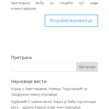
прегледачу веба за следећи пут када
коментаришем.
Претрага
Најновије вести
Борци у Заветницима: Новица Тодосијевић се
придружио нашој породици
Ђурђевић Стаменковски: Мајка је биће најсличније
Богу – Дајана Рашкај нови члан породице