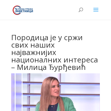
Породица је у сржи
свих наших
најважнијих
националних интереса
– Милица Ђурђевић