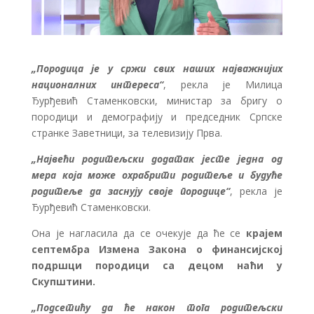
„Породица је у сржи свих наших најважнијих
националних интереса“
, рекла је Милица
Ђурђевић Стаменковски, министар за бригу о
породици и демографију и председник Српске
странке Заветници, за телевизију Прва.
„Највећи родитељски додатак јесте једна од
мера која може охрабрити родитеље и будуће
родитеље да заснују своје породице“
, рекла је
Ђурђевић Стаменковски.
Она је нагласила да се очекује да ће се
крајем
септембра Измена Закона о финансијској
подршци породици са децом наћи у
Скупштини.
„Подсетићу да ће након тога родитељски