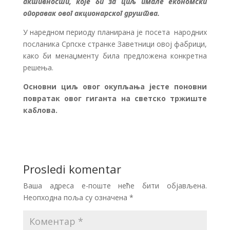
активности, које би за циљ имале економски
опоравак овог акционарског друштва.
У наредном периоду планирана је посета народних
посланика Српске странке Заветници овој фабрици,
како би менаџменту била предложена конкретна
решења.
Основни циљ овог окупљања јесте поновни
повратак овог гиганта на светско тржиште
каблова.
Prosledi komentar
Ваша адреса е-поште неће бити објављена.
Неопходна поља су означена
*