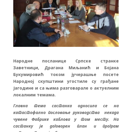
Народне посланице Српске странке
Заветници, Драгана Миљанић и Бојана
Букумировић током јучерашње посете
Народној скупштини угостиле су грађане
Јагодине и са њима разговарале о актуелним
локалним темама.
Главна тема састанка односила се на
катастофално пословање руководства некада
чувене Фабрике каблова у том месту. На
састанку је договорен план и програм