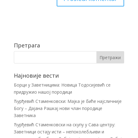
Претрага
Најновије вести
Борци у Заветницима: Новица Тодосијевић се
придружио нашој породици
Ђурђевић Стаменковски: Мајка је биће најсличније
Богу – Дајана Рашкај нови члан породице
Заветника
Ђурђевић Стаменковски на скупу у Сава центру:
Заветници остају исти – непоколебљиви и