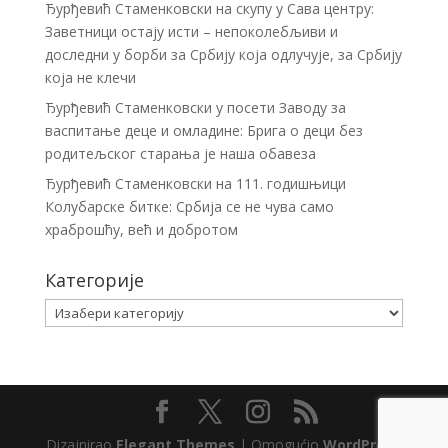
Ђурђевић Стаменковски на скупу у Сава центру:
Заветници остају исти – непоколебљиви и
доследни у борби за Србију која одлучује, за Србију
која не клечи
Ђурђевић Стаменковски у посети Заводу за
васпитање деце и омладине: Брига о деци без
родитељског старања је наша обавеза
Ђурђевић Стаменковски на 111. годишњици
Колубарске битке: Србија се не чува само
храброшћу, већ и добротом
Категорије
Категорије
Dizajnirao
Elegant Themes
| Omogućio
WordPress