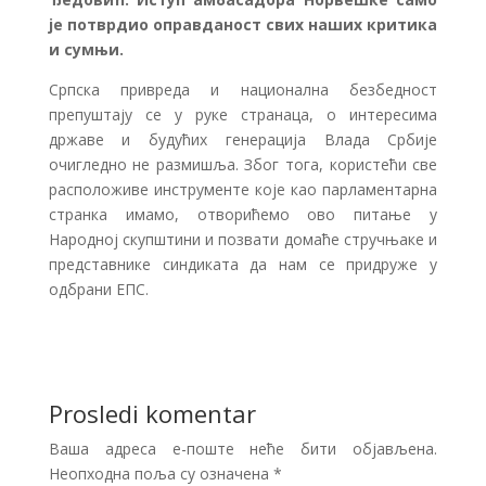
је потврдио оправданост свих наших критика
и сумњи.
Српска привреда и национална безбедност
препуштају се у руке странаца, о интересима
државе и будућих генерација Влада Србије
очигледно не размишља. Због тога, користећи све
расположиве инструменте које као парламентарна
странка имамо, отворићемо ово питање у
Народној скупштини и позвати домаће стручњаке и
представнике синдиката да нам се придруже у
одбрани ЕПС.
Prosledi komentar
Ваша адреса е-поште неће бити објављена.
Неопходна поља су означена
*