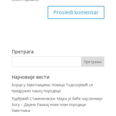
Претрага
Најновије вести
Борци у Заветницима: Новица Тодосијевић се
придружио нашој породици
Ђурђевић Стаменковски: Мајка је биће најсличније
Богу – Дајана Рашкај нови члан породице
Заветника