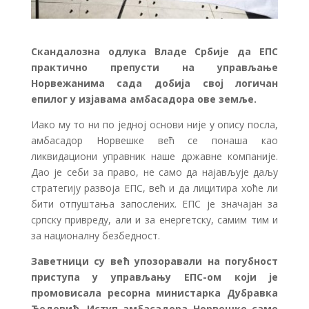
Скандалозна одлука Владе Србије да ЕПС
практично препусти на управљање
Норвежанима сада добија свој логичан
епилог у изјавама амбасадора ове земље.
Иако му то ни по једној основи није у опису посла,
амбасадор Норвешке већ се понаша као
ликвидациони управник наше државне компаније.
Дао је себи за право, не само да најављује даљу
стратегију развоја ЕПС, већ и да лицитира хоће ли
бити отпуштања запослених. ЕПС је значајан за
српску привреду, али и за енергетску, самим тим и
за националну безбедност.
Заветници су већ упозоравали на погубност
приступа у управљању ЕПС-ом који је
промовисала ресорна министарка Дубравка
Ђедовић. Иступ амбасадора Норвешке само