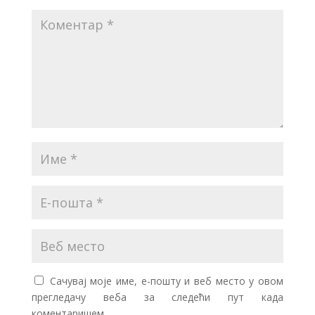
Сачувај моје име, е-пошту и веб место у овом
прегледачу веба за следећи пут када
коментаришем.