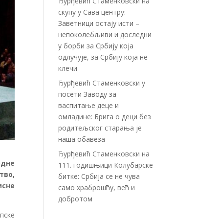
Ђурђевић Стаменковски на
скупу у Сава центру:
Заветници остају исти –
непоколебљиви и доследни
у борби за Србију која
одлучује, за Србију која не
клечи
Ђурђевић Стаменковски у
посети Заводу за
васпитање деце и
омладине: Брига о деци без
родитељског старања је
наша обавеза
Ђурђевић Стаменковски на
одне
111. годишњици Колубарске
тво,
битке: Србија се не чува
исне
само храброшћу, већ и
добротом
пске