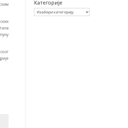
Категорије
ским
Категорије
ских
стала
пуну
ског
рије