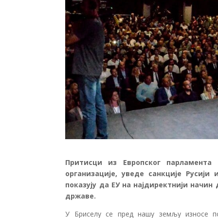
Притисци из Европског парламента 
организације, уведе санкције Русији
показују да ЕУ на најдиректнији начин
државе.
У Бриселу се пред нашу земљу износе п