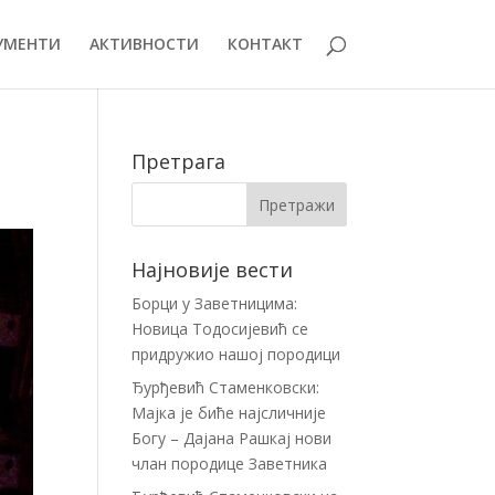
УМЕНТИ
АКТИВНОСТИ
КОНТАКТ
Претрага
Најновије вести
Борци у Заветницима:
Новица Тодосијевић се
придружио нашој породици
Ђурђевић Стаменковски:
Мајка је биће најсличније
Богу – Дајана Рашкај нови
члан породице Заветника