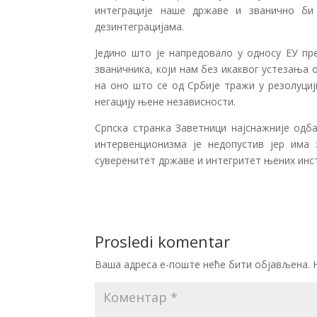
интеграције наше државе и званично би
дезинтеграцијама.
Једино што је напредовало у односу ЕУ пр
званичника, који нам без икаквог устезања
на оно што се од Србије тражи у резолуциј
негацију њене независности.
Српска странка Заветници најснажније одба
интервенционизма је недопустив јер има
суверенитет државе и интегритет њених инст
Prosledi komentar
Ваша адреса е-поште неће бити објављена.