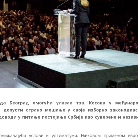
да Београд омогући улазак тзв. Косова у међунар
 и допусти страно мешање у своје изборно законодавс
 доводи у питање постојање Србије као суверене и незав
онижавајући услови и ултиматуми. Њиховом применом евро