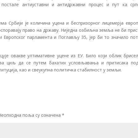
 постале антиуставни и антидржавни процес и пут ка срп
ема Србији је количина уцена и беспризорног лицемерја европ
 оспоравају право на државу. Ниједна озбиљна земља не би при
и Европског парламента и Поглављу 35, јер би то значило пот
цује овакве ултимативне уцене из ЕУ. Било који облик брисел
 за циљ да се путем бахатих условљавања и притисака под
итуција, као и свеукупна политичка стабилност у земљи.
Неопходна поља су означена
*