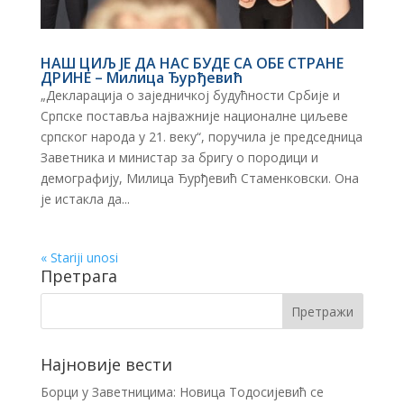
НАШ ЦИЉ ЈЕ ДА НАС БУДЕ СА ОБЕ СТРАНЕ
ДРИНЕ – Милица Ђурђевић
„Декларација о заједничкој будућности Србије и
Српске поставља најважније националне циљеве
српског народа у 21. веку“, поручила је председница
Заветника и министар за бригу о породици и
демографију, Милица Ђурђевић Стаменковски. Она
је истакла да...
« Stariji unosi
Претрага
Најновије вести
Борци у Заветницима: Новица Тодосијевић се