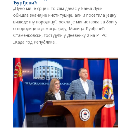
Ђурђевић
„Пуно ми је срце што сам данас у Бања Луци
обишла значајне институције, али и посетила једну
вишедетну породицу“, рекла је министарка за бригу
о породици и демографију, Милица Ђурђевић
Стаменковски, гостујући у Дневнику 2 на РТРС.
„Када год Република...