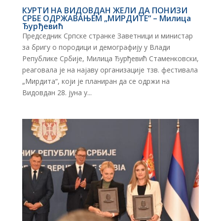
КУРТИ НА ВИДОВДАН ЖЕЛИ ДА ПОНИЗИ
СРБЕ ОДРЖАВАЊЕМ „МИРДИТЕ“ – Милица
Ђурђевић
Председник Српске странке Заветници и министар
за бригу о породици и демографију у Влади
Републике Србије, Милица Ђурђевић Стаменковски,
реаговала је на најаву организације тзв. фестивала
„Мирдита“, који је планиран да се одржи на
Видовдан 28. јуна у...