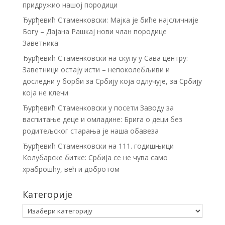
придружио нашој породици
Ђурђевић Стаменковски: Мајка је биће најсличније
Богу – Дајана Рашкај нови члан породице
Заветника
Ђурђевић Стаменковски на скупу у Сава центру:
Заветници остају исти – непоколебљиви и
доследни у борби за Србију која одлучује, за Србију
која не клечи
Ђурђевић Стаменковски у посети Заводу за
васпитање деце и омладине: Брига о деци без
родитељског старања је наша обавеза
Ђурђевић Стаменковски на 111. годишњици
Колубарске битке: Србија се не чува само
храброшћу, већ и добротом
Категорије
Категорије