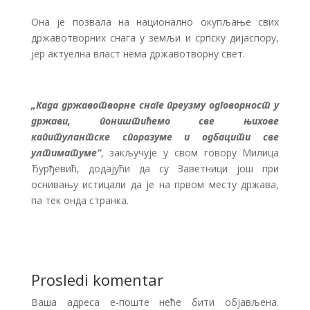
Она је позвала на национално окупљање свих
државотворних снага у земљи и српску дијаспору,
јер актуелна власт нема државотворну свет.
„Када државотворне снаге преузму одговорност у
држави, поништићемо све њихове
капитулантске споразуме и одбацити све
ултиматуме“
, закључује у свом говору Милица
Ђурђевић, додајући да су Заветници још при
оснивању истицали да је на првом месту држава,
па тек онда странка.
Prosledi komentar
Ваша адреса е-поште неће бити објављена.