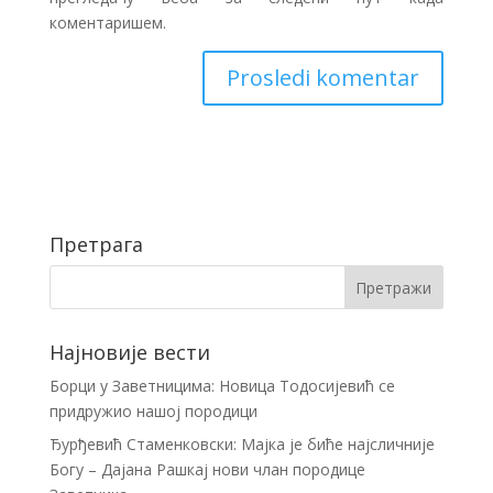
коментаришем.
Претрага
Најновије вести
Борци у Заветницима: Новица Тодосијевић се
придружио нашој породици
Ђурђевић Стаменковски: Мајка је биће најсличније
Богу – Дајана Рашкај нови члан породице