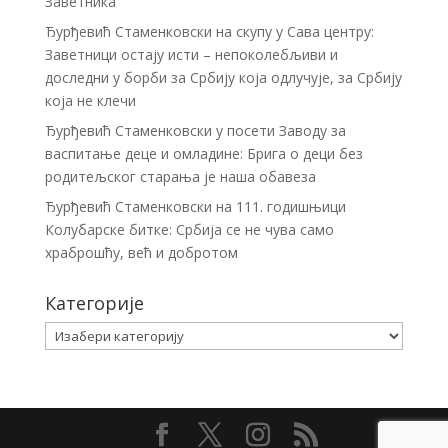
Заветника
Ђурђевић Стаменковски на скупу у Сава центру:
Заветници остају исти – непоколебљиви и
доследни у борби за Србију која одлучује, за Србију
која не клечи
Ђурђевић Стаменковски у посети Заводу за
васпитање деце и омладине: Брига о деци без
родитељског старања је наша обавеза
Ђурђевић Стаменковски на 111. годишњици
Колубарске битке: Србија се не чува само
храброшћу, већ и добротом
Категорије
Категорије