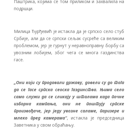
Паштрика, којима се том приликом и захвалила на
подршци.
Милица Ђурђевић је истакла да је српско село стуб
Србије, али да се српски сељак сусреће са великим
проблемом, јер је гурнут у неравноправну борбу са
увозним лобијем, због чега се многа газдинства
гасе.
„Они који су продавали државу, довели су до тога
да се гасе српска сеоска газдинства. Њима село
само служи да се сликају у шталама када почне
изборна кампања, они не поштују српске
произвођаче, јер једу увозне саламе, паризере и
млеко пред камерама“
, истакла је председница
Заветника у свом обраћању.