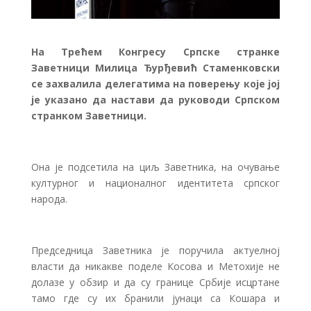
На Трећем Конгресу Српске странке
Заветници Милица Ђурђевић Стаменковски
се захвалила делегатима на поверењу које јој
је указано да настави да руководи Српском
странком Заветници.
Она је подсетила на циљ Заветника, на очување
културног и националног идентитета српског
народа.
Председница Заветника је поручила актуелној
власти да никакве поделе Косова и Метохије не
долазе у обзир и да су границе Србије исцртане
тамо где су их бранили јунаци са Кошара и