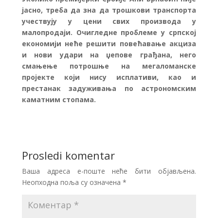
јасно, треба да зна да трошкови транспорта
учествују у цени свих производа у
малопродаји. Очигледне проблеме у српској
економији неће решити повећавање акциза
и нови удари на џепове грађана, него
смањење потрошње на мегаломанске
пројекте који нису исплативи, као и
престанак задуживања по астрономским
каматним стопама.
Prosledi komentar
Ваша адреса е-поште неће бити објављена.
Неопходна поља су означена
*