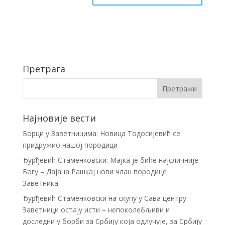
Претрага
Најновије вести
Борци у Заветницима: Новица Тодосијевић се
придружио нашој породици
Ђурђевић Стаменковски: Мајка је биће најсличније
Богу – Дајана Рашкај нови члан породице
Заветника
Ђурђевић Стаменковски на скупу у Сава центру:
Заветници остају исти – непоколебљиви и
доследни у борби за Србију која одлучује, за Србију