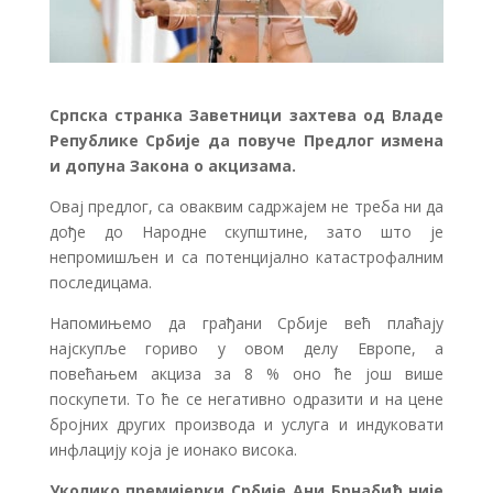
Српска странка Заветници захтева од Владе
Републике Србије да повуче Предлог измена
и допуна Закона о акцизама.
Овај предлог, са оваквим садржајем не треба ни да
дође до Народне скупштине, зато што је
непромишљен и са потенцијално катастрофалним
последицама.
Напомињемо да грађани Србије већ плаћају
најскупље гориво у овом делу Европе, а
повећањем акциза за 8 % оно ће још више
поскупети. То ће се негативно одразити и на цене
бројних других производа и услуга и индуковати
инфлацију која је ионако висока.
Уколико премијерки Србије Ани Брнабић није