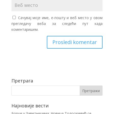
Сачувај моје име, е-пошту и веб место у овом
прегледачу веба за следећи пут када
коментаришем.
Претрага
Најновије вести
Борци у Заветницима: Новица Тодосијевић се