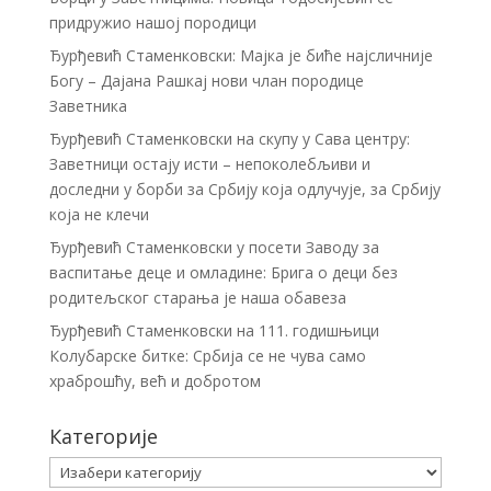
придружио нашој породици
Ђурђевић Стаменковски: Мајка је биће најсличније
Богу – Дајана Рашкај нови члан породице
Заветника
Ђурђевић Стаменковски на скупу у Сава центру:
Заветници остају исти – непоколебљиви и
доследни у борби за Србију која одлучује, за Србију
која не клечи
Ђурђевић Стаменковски у посети Заводу за
васпитање деце и омладине: Брига о деци без
родитељског старања је наша обавеза
Ђурђевић Стаменковски на 111. годишњици
Колубарске битке: Србија се не чува само
храброшћу, већ и добротом
Категорије
Категорије