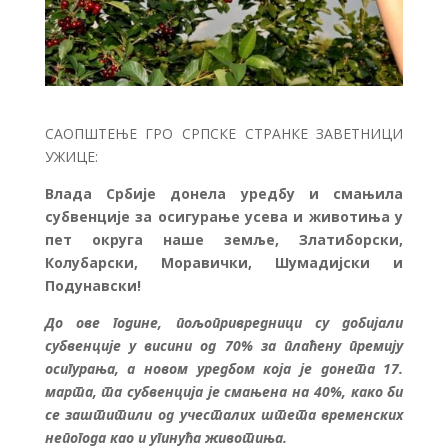
САОПШТЕЊЕ ГРО СРПСКЕ СТРАНКЕ ЗАВЕТНИЦИ
УЖИЦЕ:
Влада Србије донела уредбу и смањила
субвенције за осигурање усева и животиња у
пет округа наше земље, Златиборски,
Колубарски, Моравички, Шумадијски и
Подунавски!
До ове године, пољопривредници су добијали
субвенције у висини од 70% за плаћену премију
осигурања, а новом уредбом која је донета 17.
марта, та субвенција је смањена на 40%, како би
се заштитили од учесталих штета временских
непогода као и угинућа животиња.