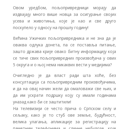
Овом уредбом, пољопривредници морају да
издвајају много више новца за осигурање својих
усева и животиња, које је као и све друго
поскупело у односу на прошлу годину!
Већина Ужичких пољопривредника и не зна да је
оваква одлука донета, па се поставља питање,
зашто држава крије овако битну информацију која
се тиче свих пољопривредних произвођача у ових
5 округа и о њој нема никаквих вести у медијима?
Очигледно је да власт ради шта хоће, без
консултација са пољопривредним произвођачима,
и да на овај начин жели да омаловажи све њих, и
да им ускрати подршку коју су имали годинама
уназад како би се заштитили!
На телевизији се често прича о Српском селу и
сељаку, како је то стуб ове земље, будућност,
велика улагања, апликације за регистрацију на
паметним телефонима и сличне небулозе, које