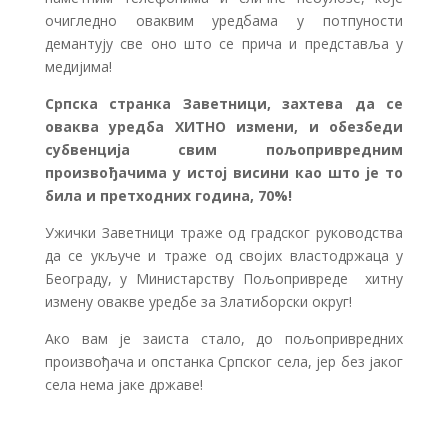
очигледно оваквим уредбама у потпуности
демантују све оно што се прича и представља у
медијима!
Српска странка Заветници, захтева да се
оваква уредба ХИТНО измени, и обезбеди
субвенција свим пољопривредним
произвођачима у истој висини као што је то
била и претходних година, 70%!
Ужички Заветници траже од градског руководства
да се укључе и траже од својих властодржаца у
Београду, у Министарству Пољопривреде хитну
измену овакве уредбе за Златиборски округ!
Ако вам је заиста стало, до пољопривредних
произвођача и опстанка Српског села, јер без јаког
села нема јаке државе!