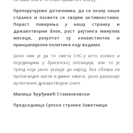
Препоручујемо дотичнима, да се окану наше
странке и посвете се својим активностима.
Пораст поверења у нашу странку и
државотворни блок, раст рејтинга минулих
месеци, резултат су конзистентне и
принципијелне политике коју водимо.
Јасно нам је да то смета СНС-у исто колико и
појединцима у бриселској опозицији, али то је
тренд који јасно указује да народ, без обзира на
пропагандне магле и димне завесе, јасно разазнаје
аутентичне државотворне снаге.
Милица Ђурђевић Стаменковски
Председница Српске странке Заветници