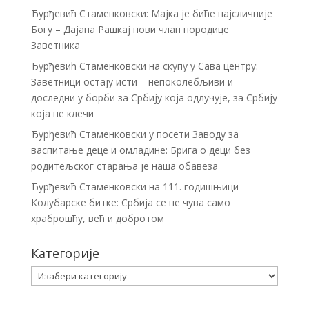
Ђурђевић Стаменковски: Мајка је биће најсличније
Богу – Дајана Рашкај нови члан породице
Заветника
Ђурђевић Стаменковски на скупу у Сава центру:
Заветници остају исти – непоколебљиви и
доследни у борби за Србију која одлучује, за Србију
која не клечи
Ђурђевић Стаменковски у посети Заводу за
васпитање деце и омладине: Брига о деци без
родитељског старања је наша обавеза
Ђурђевић Стаменковски на 111. годишњици
Колубарске битке: Србија се не чува само
храброшћу, већ и добротом
Категорије
Категорије