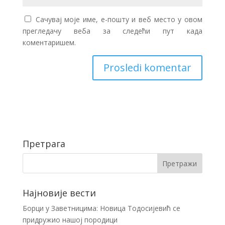
Сачувај моје име, е-пошту и веб место у овом
прегледачу веба за следећи пут када
коментаришем.
Претрага
Најновије вести
Борци у Заветницима: Новица Тодосијевић се
придружио нашој породици