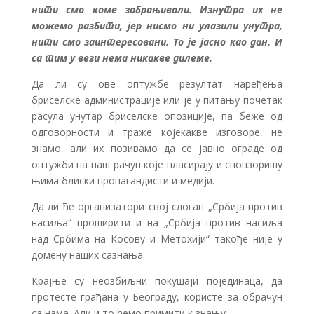
нити смо коме забрањивали. Изнутра их не
можемо разбити, јер нисмо ни улазили унутра,
нити смо заинтересовани. То је јасно као дан. И
са тим у вези нема никакве дилеме.
Да ли су ове оптужбе резултат наређења
бриселске администрације или је у питању почетак
расула унутар бриселске опозиције, па беже од
одговорности и траже којекакве изговоре, не
знамо, али их позивамо да се јавно ограде од
оптужби на наш рачун које пласирају и спонзоришу
њима блиски пропагандисти и медији.
Да ли ће организатори свој слоган „Србија против
насиља“ проширити и на „Србија против насиља
над Србима на Косову и Метохији“ такође није у
домену наших сазнања.
Крајње су неозбиљни покушаји појединаца, да
протесте грађана у Београду, користе за обрачун
са нама. Али и то ћемо примити к знању.