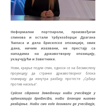
Неформални портпароли, произвођачи
спинова и остали трбухозборци Драгана
Ђиласа и дела бриселске опозиције, ових
дана, ничим изазвани, не престају са
нападима на државотворну опозицију,
укључујући и Заветнике.
Нови, крајње подли спин, односи се на бесмислену
пројекцију да странке државотворног блока
планирају да изнутра разбију протесте „Србија
против насиља“.
Српска странка Заветници нити учествује у
организацији протеста, нити планира њихово
разбијање. Нити смо кога позивали да учествује,