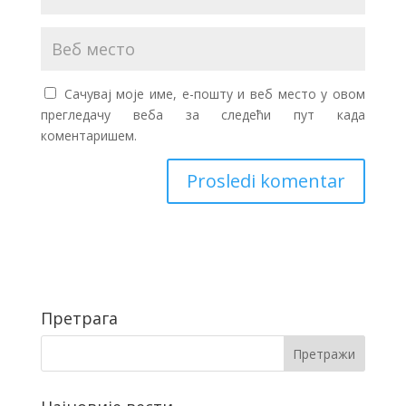
Сачувај моје име, е-пошту и веб место у овом
прегледачу веба за следећи пут када
коментаришем.
Претрага