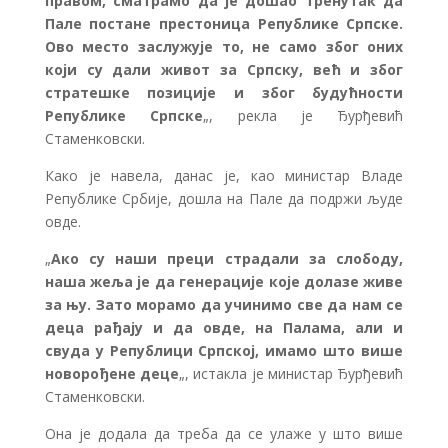
правом, сматрамо да је дошао тренутак да
Пале постане престоница Републике Српске.
Ово место заслужује то, не само због оних
који су дали живот за Српску, већ и због
стратешке позиције и због будућности
Републике Српске
„, рекла је Ђурђевић
Стаменковски.
Како је навела, данас је, као министар Владе
Републике Србије, дошла на Пале да подржи људе
овде.
„
Ако су наши преци страдали за слободу,
наша жеља је да генерације које долазе живе
за њу. Зато морамо да учинимо све да нам се
деца рађају и да овде, на Палама, али и
свуда у Републици Српској, имамо што више
новорођене деце
„, истакла је министар Ђурђевић
Стаменковски.
Она је додала да треба да се улаже у што више