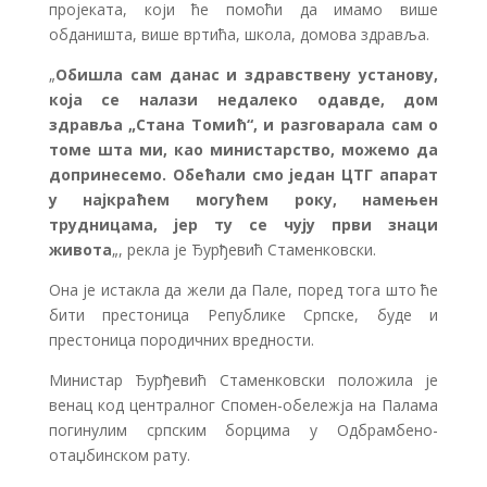
пројеката, који ће помоћи да имамо више
обданишта, више вртића, школа, домова здравља.
„
Обишла сам данас и здравствену установу,
која се налази недалеко одавде, дом
здравља „Стана Томић“, и разговарала сам о
томе шта ми, као министарство, можемо да
допринесемо. Обећали смо један ЦТГ апарат
у најкраћем могућем року, намењен
трудницама, јер ту се чују први знаци
живота
„, рекла је Ђурђевић Стаменковски.
Она је истакла да жели да Пале, поред тога што ће
бити престоница Републике Српске, буде и
престоница породичних вредности.
Министар Ђурђевић Стаменковски положила је
венац код централног Спомен-обележја на Палама
погинулим српским борцима у Одбрамбено-
отаџбинском рату.