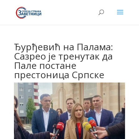
Ђурђевић на Палама:
Сазрео је тренутак да
Пале постане
престоница Српске