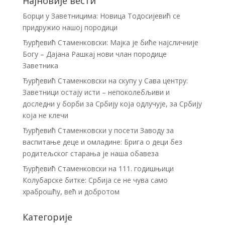
Најновије вести
Борци у Заветницима: Новица Тодосијевић се
придружио нашој породици
Ђурђевић Стаменковски: Мајка је биће најсличније
Богу – Дајана Рашкај нови члан породице
Заветника
Ђурђевић Стаменковски на скупу у Сава центру:
Заветници остају исти – непоколебљиви и
доследни у борби за Србију која одлучује, за Србију
која не клечи
Ђурђевић Стаменковски у посети Заводу за
васпитање деце и омладине: Брига о деци без
родитељског старања је наша обавеза
Ђурђевић Стаменковски на 111. годишњици
Колубарске битке: Србија се не чува само
храброшћу, већ и добротом
Категорије