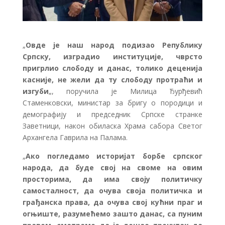
„
Овде је наш народ подизао Републику
Српску, изградио институције, чврсто
пригрлио слободу и данас, толико деценија
касније, не жели да ту слободу протраћи и
изгуби
„, поручила је Милица Ђурђевић
Стаменковски, министар за бригу о породици и
демографију и председник Српске странке
Заветници, након обиласка Храма сабора Светог
Архангела Гаврила на Палама.
„
Ако погледамо историјат борбе српског
народа, да буде свој на своме на овим
просторима, да има своју политичку
самосталност, да очува своја политичка и
грађанска права, да очува свој кућни праг и
огњиште, разумећемо зашто данас, са пуним