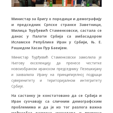
Министар за бригу о породици и демографију
и председник Српске странке Заветници,
Милица Ђурђевић Стаменковски, састала се
данас у Палати Србија са амбасадором
Исламске Републике Иран у Србији, Њ. Е.
Рашидом Хасан Пур Баеијем.
Министар Ђурђевић Стаменковски замолила је
Његову екселенцију да пренесе честитке
новоизбраном иранском председнику Пезешкијану
и захвалила Ирану на принципијелној подршци
суверенитету и територијалном интегритету
Србије.
На састанку је констатовано да се Србија и
Иран суочавају са сличним демографским
проблемима и да је из тог разлога важна
међусобна размена искустава и примена