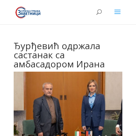
Ђурђевић одржала
састанак са
амбасадором Ирана