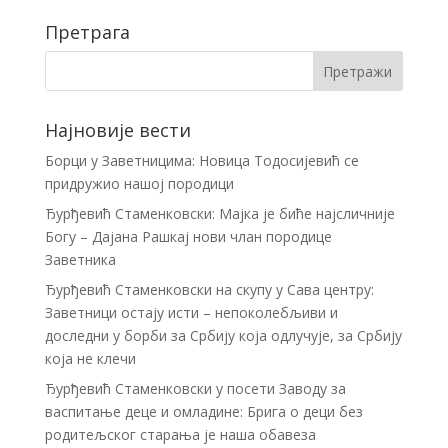
Претрага
Најновије вести
Борци у Заветницима: Новица Тодосијевић се
придружио нашој породици
Ђурђевић Стаменковски: Мајка је биће најсличније
Богу – Дајана Рашкај нови члан породице
Заветника
Ђурђевић Стаменковски на скупу у Сава центру:
Заветници остају исти – непоколебљиви и
доследни у борби за Србију која одлучује, за Србију
која не клечи
Ђурђевић Стаменковски у посети Заводу за
васпитање деце и омладине: Брига о деци без
родитељског старања је наша обавеза