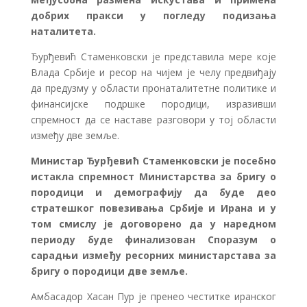
добрих пракси у погледу подизања
наталитета.
Ђурђевић Стаменковски је представила мере које
Влада Србије и ресор на чијем је челу предвиђају
да предузму у области пронаталитетне политике и
финансијске подршке породици, изразивши
спремност да се наставе разговори у тој области
између две земље.
Министар Ђурђевић Стаменковски је посебно
истакла спремност Министарства за бригу о
породици и демографију да буде део
стратешког повезивања Србије и Ирана и у
том смислу је договорено да у наредном
периоду буде финализован Споразум о
сарадњи између ресорних министарстава за
бригу о породици две земље.
Амбасадор Хасан Пур је пренео честитке иранског