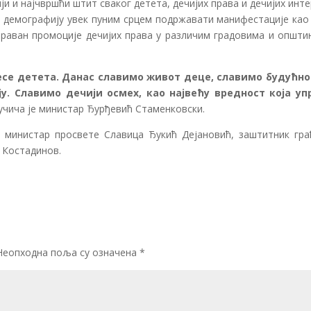
ји и најчвршћи штит сваког детета, дечијих права и дечијих инт
и демографију увек пуним срцем подржавати манифестације као
араван промоције дечијих права у различим градовима и општи
се детета. Данас славимо живот деце, славимо будућно
. Славимо дечији осмех, као највећу вредност која уп
ључича је министар Ђурђевић Стаменковски.
 министар просвете Славица Ђукић Дејановић, заштитник гра
 Костадинов.
Неопходна поља су означена
*