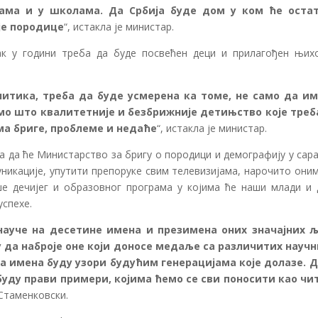
ама и у школама. Да Србија буде дом у ком ће оста
је породице
“, истакла је министар.
так у години треба да буде посвећен деци и прилагођен њих
итика, треба да буде усмерена ка томе, не само да и
мо што квалитетније и безбрижније детињство које треб
ма бриге, проблеме и недаће
“, истакла је министар.
а да ће Министарство за бригу о породици и демографију у сар
икације, упутити препоруке свим телевизијама, нарочито оним
е дечијег и образовног програма у којима ће наши млади и 
успехе.
науче на десетине имена и презимена оних значајних 
у да наброје оне који доносе медаље са различитих научн
 имена буду узори будућим генерацијама које долазе. Д
буду прави примери, којима ћемо се сви поносити као чи
 Стаменковски.