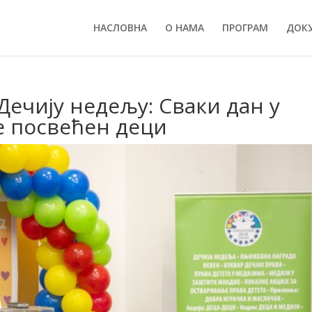
НАСЛОВНА
О НАМА
ПРОГРАМ
ДОК
ечију недељу: Сваки дан у
е посвећен деци