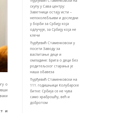
Ђурђевић Стаменковски на
скупу у Сава центру:
Заветници остају исти –
непоколебљиви и доследни
у борби за Србију која
одлучује, за Србију која не
клечи
Ђурђевић Стаменковски у
посети Заводу за
васпитање деце и
омладине: Брига о деци без
родитељског старања је
наша обавеза
Ђурђевић Стаменковски на
игу о
111. годишњици Колубарске
ивши
битке: Србија се не чува
сваки
само храброшћу, већ и
добротом
ст и