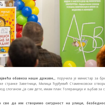
ајвећа обавеза наше државе
„, поручила је министар за бр
ске странке Заветници, Милица Ђурђевић Стаменковски отвор
под слоганом „Ја сам дете, имам план: Толеранција и љубав за 
о све да им створимо сигурност на улици, безбедно