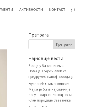
УМЕНТИ
АКТИВНОСТИ
КОНТАКТ
Претрага
Најновије вести
Борци у Заветницима:
Новица Тодосијевић се
придружио нашој породици
Ђурђевић Стаменковски:
Мајка је биће најсличније
Богу – Дајана Рашкај нови
члан породице Заветника