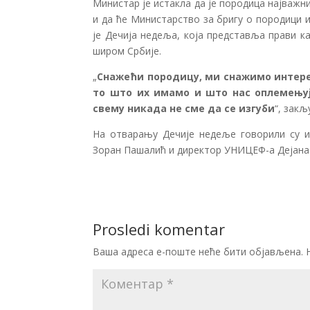
Министар је истакла да је породица најважни
и да ће Министарство за бригу о породици 
је Дечија недеља, која представља прави к
широм Србије.
„
Снажећи породицу, ми снажимо интере
то што их имамо и што нас оплемењују
свему никада не сме да се изгуби
“, зак
На отварању Дечије недеље говорили су и
Зоран Пашалић и директор УНИЦЕФ-а Дејана
Prosledi komentar
Ваша адреса е-поште неће бити објављена.