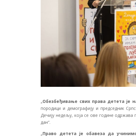
„
Обезбеђивање свих права детета је н
породици и демографију и председник Срп
Дечију недељу, која се ове године одржава 
дан“.
„
Право детета је обавеза да учиним