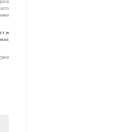
ереса
 што
нама
ст и
ркос
ђана