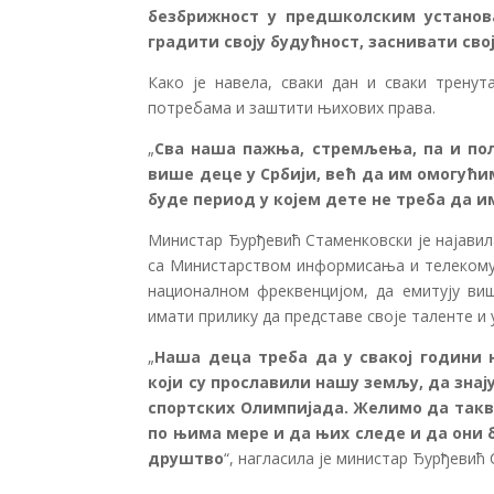
безбрижност у предшколским установ
градити своју будућност, заснивати сво
Како је навела, сваки дан и сваки трену
потребама и заштити њихових права.
„
Сва наша пажња, стремљења, па и пол
више деце у Србији, већ да им омогући
буде период у којем дете не треба да и
Министар Ђурђевић Стаменковски је најавил
са Министарством информисања и телекомун
националном фреквенцијом, да емитују виш
имати прилику да представе своје таленте и 
„
Наша деца треба да у свакој години 
који су прославили нашу земљу, да знај
спортских Олимпијада. Желимо да таква
по њима мере и да њих следе и да они 
друштво
“, нагласила је министар Ђурђевић