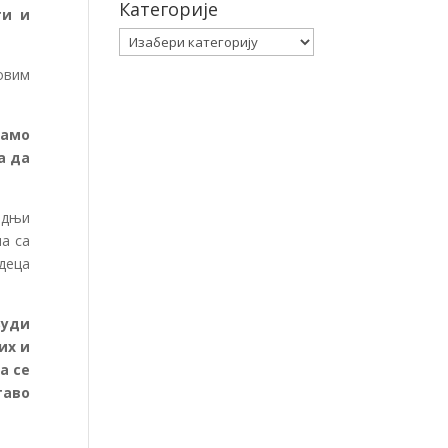
Категорије
ти и
Категорије
овим
мамо
а да
адњи
а са
деца
људи
их и
а се
таво