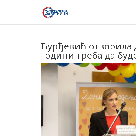
Ђурђевић отворила Д
години треба да буд