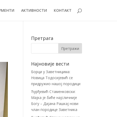
УМЕНТИ
АКТИВНОСТИ
КОНТАКТ
Претрага
Најновије вести
Борци у Заветницима:
Новица Тодосијевић се
придружио нашој породици
Ђурђевић Стаменковски:
Мајка је биће најсличније
Богу – Дајана Рашкај нови
члан породице Заветника