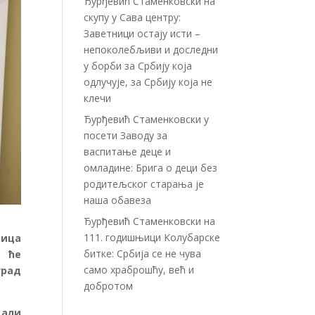
Ђурђевић Стаменковски на
скупу у Сава центру:
Заветници остају исти –
непоколебљиви и доследни
у борби за Србију која
одлучује, за Србију која не
клечи
Ђурђевић Стаменковски у
посети Заводу за
васпитање деце и
омладине: Брига о деци без
родитељског старања је
наша обавеза
Ђурђевић Стаменковски на
111. годишњици Колубарске
ица
битке: Србија се не чува
е ће
само храброшћу, већ и
град
добротом
 али