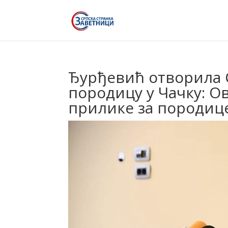
Ђурђевић отворила 
породицу у Чачку: Ов
прилике за породиц