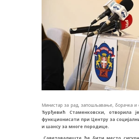
Министар за рад, запошљавање, борачка и 
Ђурђевић Стаменковски, отворила ј
функционисати при Центру за социјалн
и шансу за многе породице.
„
Саветовалиште ће бити место сигурн