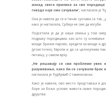
изнад свега прилике за све породице 
гнездо које смо сачували
“, нагласила је 
Она је навела да се и Чачак суочава са тзв.
како је нагласила, Србија не сме да изгуби.
Подсетила је да је наша земља у том смер
подршку породицама, као што су оснивање 
младе брачне парове, кредити за младе и дру
Југоисточној Европи и да са целокупним па
питању, у самом врху.
„
Не решавају се сви проблеми увек н
разумевање, како би се сачували брак
нагласила је Ђурђевић Стаменковски.
Како је навела, ово место представља и до
боре за боље услове живота сваке породице
друштва.