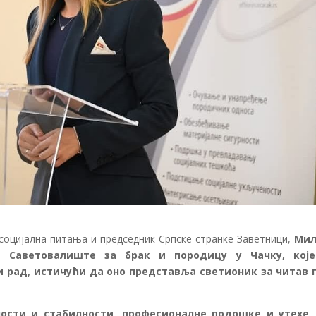
социјална питања и председник Српске странке Заветници,
Мил
е Саветовалиште за брак и породицу у Чачку, кој
и рад, истичући да оно представља светионик за читав 
ости и стабилности, професионалне подршке и утехе,