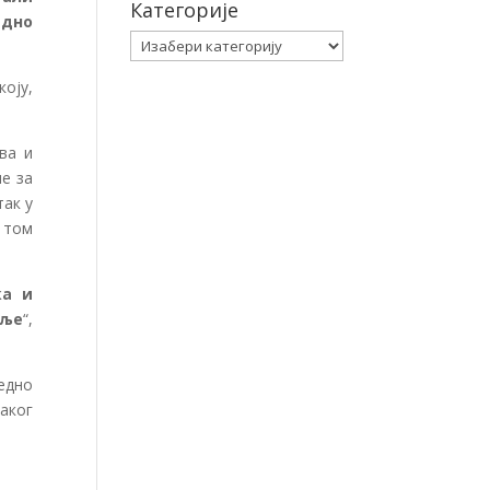
Категорије
едно
Категорије
коју,
ва и
е за
так у
 том
ка и
мље
“,
едно
аког