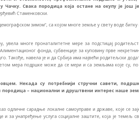
у Чачку. Свака породица која остане на окупу је још ј
Ђурђевић Стаменковски.
 „демографском зимом“, са којом многе земље у свету воде битку 
у, увела многе пронаталитетне мере за подстицај родитељст
Алиментационог фонда, субвенције за куповину прве некретнин
го. Такође, навела је и да Србија има највећи родитељски дода
кетом мера подршке може да се мери и са земљама које су, по
овцем. Некада су потребнији стручни савети, подрш
 и породица – национални и друштвени интерес наше зе
каз одличне сарадње локалне самоуправе и државе, које се зај
 и за унапређење услуга социјалне заштите, која је темељ св