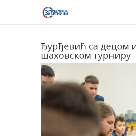
Ђурђевић са децом и
шаховском турниру