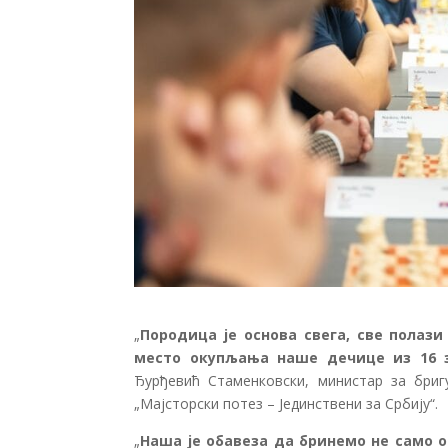
„
Породица је основа свега, све полази
место окупљања наше дечице из 16 з
Ђурђевић Стаменковски, министар за бри
„Мајсторски потез – Јединствени за Србију“.
„
Наша је обавеза да бринемо не само 