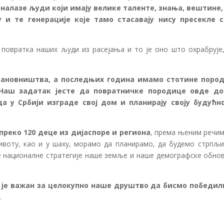
 налазе људи који имају велике таленте, знања, вештине,
 и те генерације које тамо стасавају нису пресекле с
 повратка наших људи из расејања и то је оно што охрабрује,
становништва, а последњих година имамо стотине поро
. Наш задатак јесте да повратничке породице овде до
 у Србији изграде свој дом и планирају своју будућн
преко 120 деце из дијаспоре и региона
, према њеним речим
животу, као и у шаху, морамо да планирамо, да будемо стрпљи
ве националне стратегије наше земље и наше демографске обнов
н је важан за целокупно наше друштво да бисмо победил
.