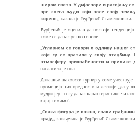
широм света. У дијаспори и расејању се
пре свега људи који воле своју земљу
корене
„, казала је Ђурђевић Стаменковски.
Ђурђевић је оценила да постоји тенденција
томе се данас ретко говори.
„
Углавном се говори о одливу нашег 
које су се вратиле у своју отаџбину
атмосферу прихваћености и прилике да
нагласила је она.
Данашњи шаховски турнир у коме учествује
промоција тих вредности и лекције „да у 
мудри јер то су данас карактеристике чита
којој тежимо“.
„
Свака фигура је важна, сваки грађани
крају
„, закључила је Ђурђевић Стаменковски