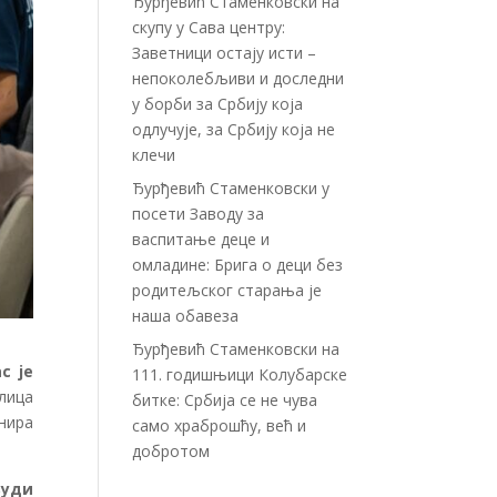
Ђурђевић Стаменковски на
скупу у Сава центру:
Заветници остају исти –
непоколебљиви и доследни
у борби за Србију која
одлучује, за Србију која не
клечи
Ђурђевић Стаменковски у
посети Заводу за
васпитање деце и
омладине: Брига о деци без
родитељског старања је
наша обавеза
Ђурђевић Стаменковски на
с је
111. годишњици Колубарске
лица
битке: Србија се не чува
нира
само храброшћу, већ и
добротом
људи