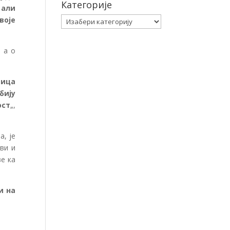
Категорије
 али
Категорије
воје
 а о
дица
бију
ост
„,
а, је
ви и
е ка
и на