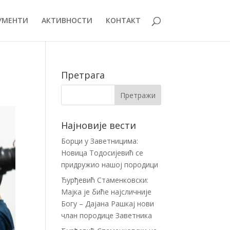
УМЕНТИ
АКТИВНОСТИ
КОНТАКТ
Претрага
Најновије вести
Борци у Заветницима:
Новица Тодосијевић се
придружио нашој породици
Ђурђевић Стаменковски:
Мајка је биће најсличније
Богу – Дајана Рашкај нови
члан породице Заветника