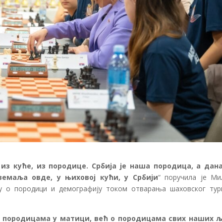
 из куће, из породице. Србија је наша породица, а дана
емаља овде, у њиховој кући, у Србији
“ поручила је Ми
гу о породици и демографију током отварања шаховског тур
о породицама у матици, већ о породицама свих наших 