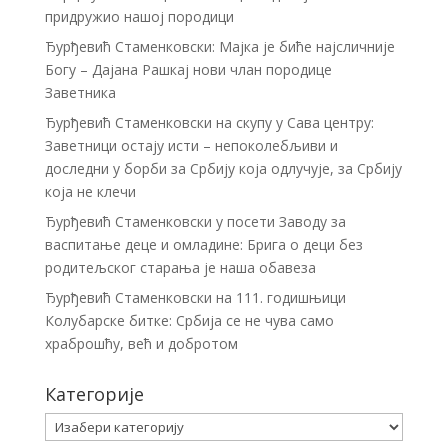
придружио нашој породици
Ђурђевић Стаменковски: Мајка је биће најсличније
Богу – Дајана Рашкај нови члан породице
Заветника
Ђурђевић Стаменковски на скупу у Сава центру:
Заветници остају исти – непоколебљиви и
доследни у борби за Србију која одлучује, за Србију
која не клечи
Ђурђевић Стаменковски у посети Заводу за
васпитање деце и омладине: Брига о деци без
родитељског старања је наша обавеза
Ђурђевић Стаменковски на 111. годишњици
Колубарске битке: Србија се не чува само
храброшћу, већ и добротом
Категорије
Категорије