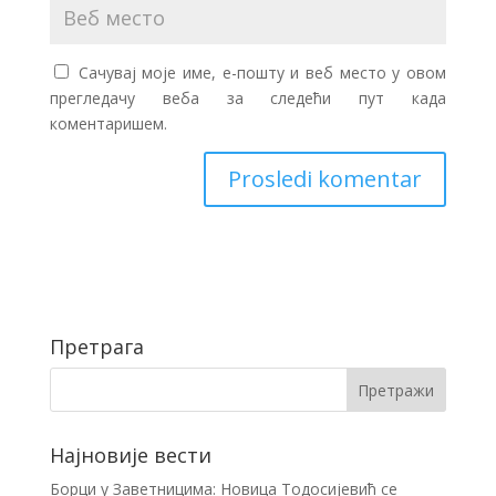
Сачувај моје име, е-пошту и веб место у овом
прегледачу веба за следећи пут када
коментаришем.
Претрага
Најновије вести
Борци у Заветницима: Новица Тодосијевић се