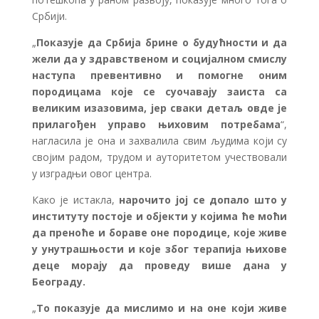
Србији.
„
Показује да Србија брине о будућности и да
жели да у здравственом и социјалном смислу
наступа превентивно и помогне оним
породицама које се суочавају заиста са
великим изазовима, јер сваки детаљ овде је
прилагођен управо њиховим потребама
“,
нагласила је она и захвалила свим људима који су
својим радом, трудом и ауторитетом учествовали
у изградњи овог центра.
Како је истакла,
нарочито јој се допало што у
институту постоје и објекти у којима ће моћи
да преноће и бораве оне породице, које живе
у унутрашњости и које због терапија њихове
деце морају да проведу више дана у
Београду.
„
То показује да мислимо и на оне који живе