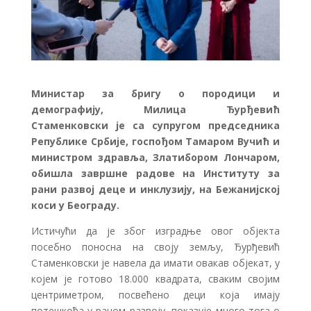
Министар за бригу о породици и
демографију, Милица Ђурђевић
Стаменковски је са супругом председника
Републике Србије, госпођом Тамаром Вучић и
министром здравља, Златибором Лончаром,
обишла завршне радове на Институту за
рани развој деце и инклузију, на Бежанијској
коси у Београду.
Истичући да је због изградње овог објекта
посебно поносна на своју земљу, Ђурђевић
Стаменковски је навела да имати овакав објекат, у
којем је готово 18.000 квадрата, сваким својим
центриметром, посвећено деци која имају
потешкоћа у раном развоју, показује много тога о