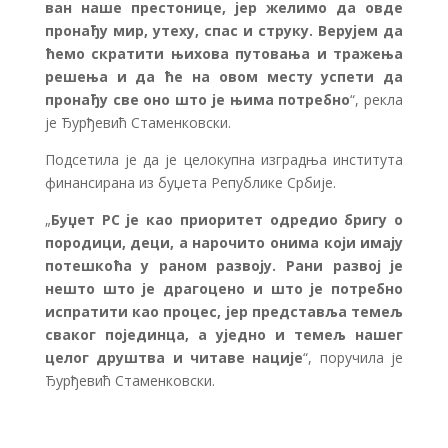
ван наше престонице, јер желимо да овде
пронађу мир, утеху, спас и струку. Верујем да
ћемо скратити њихова путовања и тражења
решења и да ће на овом месту успети да
пронађу све оно што је њима потребно
“, рекла
је Ђурђевић Стаменковски.
Подсетила је да је целокупна изградња института
финансирана из буџета Републике Србије.
„
Буџет РС је као приоритет одредио бригу о
породици, деци, а нарочито онима који имају
потешкоћа у раном развоју. Рани развој је
нешто што је драгоцено и што је потребно
испратити као процес, јер представља темељ
сваког појединца, а уједно и темељ нашег
целог друштва и читаве нације
“, поручила је
Ђурђевић Стаменковски.