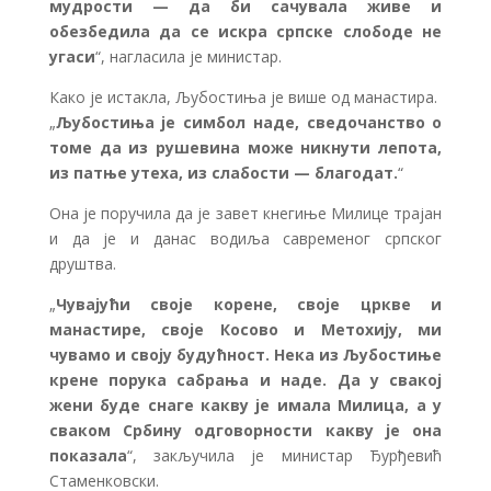
мудрости — да би сачувала живе и
обезбедила да се искра српске слободе не
угаси
“, нагласила је министар.
Како је истакла, Љубостиња је више од манастира.
„
Љубостиња је симбол наде, сведочанство о
томе да из рушевина може никнути лепота,
из патње утеха, из слабости — благодат.
“
Она је поручила да је завет кнегиње Милице трајан
и да је и данас водиља савременог српског
друштва.
„
Чувајући своје корене, своје цркве и
манастире, своје Косово и Метохију, ми
чувамо и своју будућност. Нека из Љубостиње
крене порука сабрања и наде. Да у свакој
жени буде снаге какву је имала Милица, а у
сваком Србину одговорности какву је она
показала
“, закључила је министар Ђурђевић
Стаменковски.