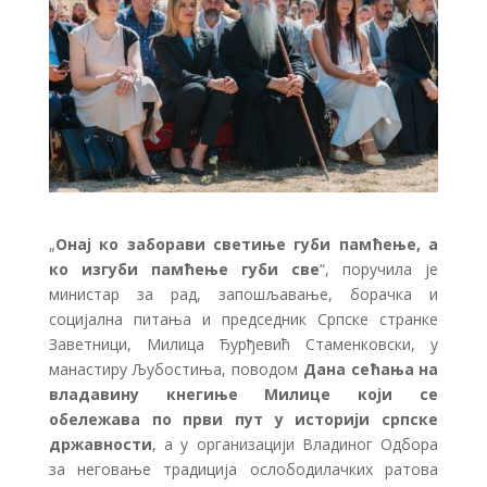
„
Онај ко заборави светиње губи памћење, а
ко изгуби памћење губи све
“, поручила је
министар за рад, запошљавање, борачка и
социјална питања и председник Српске странке
Заветници, Милица Ђурђевић Стаменковски, у
манастиру Љубостиња, поводом
Дана сећања на
владавину кнегиње Милице који се
обележава по први пут у историји српске
државности
, а у организацији Владиног Одбора
за неговање традиција ослободилачких ратова