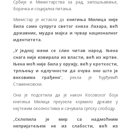
Србије и Министарства за рад, запошљавање,
борачка и социјална питања.
Министар је истакла да
кнегиња Милица није
била само супруга светог кнеза Лазара, већ
државник, мудра мајка и чувар националног
идентитета.
„
У једној жени се слио читав народ. Њена
снага није извирала из власти, већ из жртве.
Њена моћ није била у оружју, већ у кроткости,
трпљењу и одлучности да очува оно што је
вековима грађено
“, рекла је Ђурђевић
Стаменковски.
Она је подсетила да је након Косовског боја
кнегиња Милица преузела кормило државе у
најтежим околностима и сачувала српску слободу.
„
Склопила је мир са надмоћним
непријатељем не из слабости, већ из