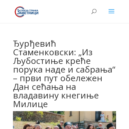
Ђурђевић
Стаменковски: „Из
Љубостиње креће
порука наде и сабрања“
– први пут обележен
Дан сећања на
владавину кнегиње
Милице