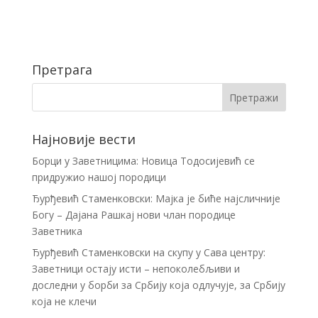
Претрага
Најновије вести
Борци у Заветницима: Новица Тодосијевић се
придружио нашој породици
Ђурђевић Стаменковски: Мајка је биће најсличније
Богу – Дајана Рашкај нови члан породице
Заветника
Ђурђевић Стаменковски на скупу у Сава центру:
Заветници остају исти – непоколебљиви и
доследни у борби за Србију која одлучује, за Србију
која не клечи