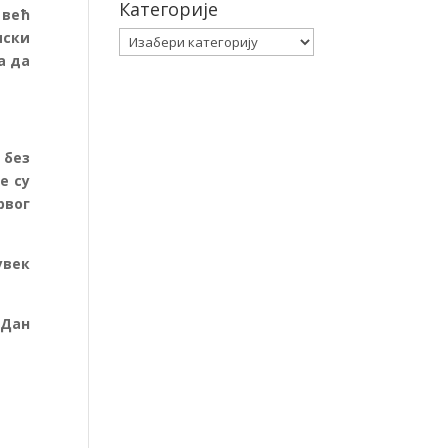
Категорије
 већ
пски
Категорије
а да
 без
е су
рвог
увек
 Дан