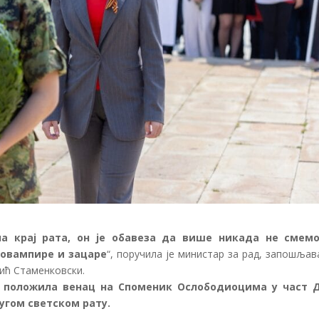
а крај рата, он је обавеза да више никада не смем
овампире и зацаре
“, поручила је министар за рад, запошља
ић Стаменковски.
е положила венац на Споменик Ослободиоцима у част 
гом светском рату.