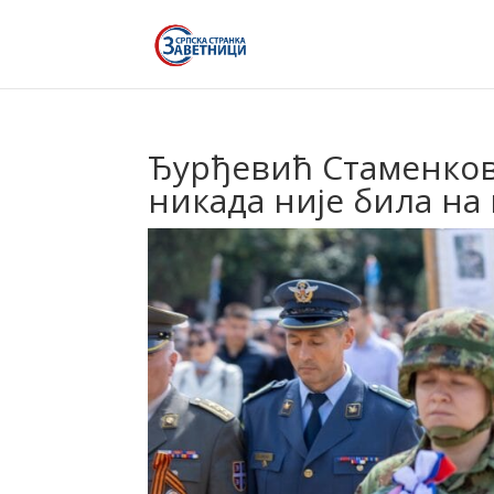
Ђурђевић Стаменковс
никада није била на