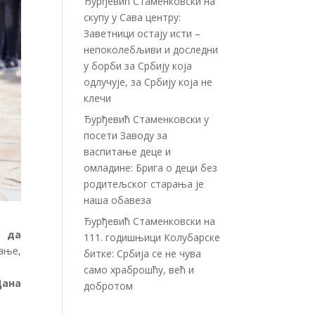
Ђурђевић Стаменковски на
скупу у Сава центру:
Заветници остају исти –
непоколебљиви и доследни
у борби за Србију која
одлучује, за Србију која не
клечи
Ђурђевић Стаменковски у
посети Заводу за
васпитање деце и
омладине: Брига о деци без
родитељског старања је
наша обавеза
Ђурђевић Стаменковски на
о да
111. годишњици Колубарске
вање,
битке: Србија се не чува
само храброшћу, већ и
Дана
добротом