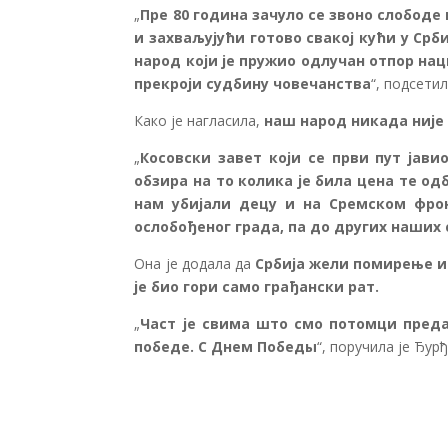
„
Пре 80 година зачуло се звоно слободе
и захваљујући готово свакој кући у Срб
народ који је пружио одлучан отпор на
прекроји судбину човечанства
“, подсети
Како је нагласила,
наш народ никада није 
„
Косовски завет који се први пут јави
обзира на то колика је била цена те одб
нам убијали децу и на Сремском фрон
ослобођеног града, па до других наших
Она је додала да
Србија жели помирење и 
је био гори само грађански рат.
„
Част је свима што смо потомци преда
победе. С Днем Победы
“, поручила је Ђур