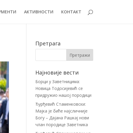
УМЕНТИ
АКТИВНОСТИ
КОНТАКТ
Претрага
Најновије вести
Борци у Заветницима:
Новица Тодосијевић се
придружио нашој породици
Ђурђевић Стаменковски:
Мајка је биће најсличније
Богу – Дајана Рашкај нови
члан породице Заветника