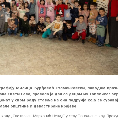
графију Милица Ђурђевић Стаменковски, поводом праз
ве Свети Сава, провела је дан са децом из Топличког окр
нат у свом раду ставља на она подручја која се суоавај
але општине и девастиране крајеве.
школу „Светислав Мирковић Ненад” у селу Товрљане, код Проку