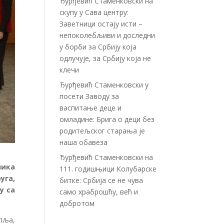
Ђурђевић Стаменковски на
скупу у Сава центру:
Заветници остају исти –
непоколебљиви и доследни
у борби за Србију која
одлучује, за Србију која не
клечи
Ђурђевић Стаменковски у
посети Заводу за
васпитање деце и
омладине: Брига о деци без
родитељског старања је
наша обавеза
Ђурђевић Стаменковски на
ника
111. годишњици Колубарске
уга,
битке: Србија се не чува
у са
само храброшћу, већ и
добротом
пља,