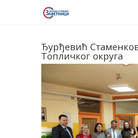
Ђурђевић Стаменков
Топличког округа