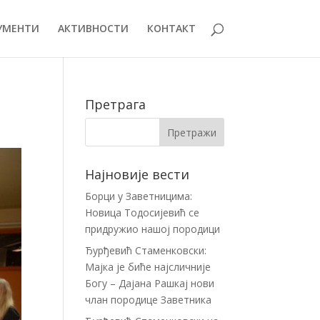
УМЕНТИ
АКТИВНОСТИ
КОНТАКТ
Претрага
Најновије вести
Борци у Заветницима:
Новица Тодосијевић се
придружио нашој породици
Ђурђевић Стаменковски:
Мајка је биће најсличније
Богу – Дајана Рашкај нови
члан породице Заветника