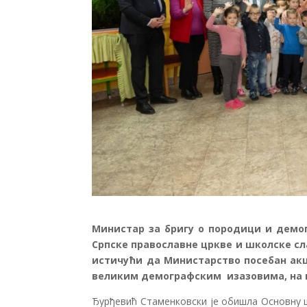
Министар за бригу о породици и демо
Српске православне цркве и школске сла
истичући да Министарство посебан акце
великим демографским изазовима, на м
Ђурђевић Стаменковски је обишла Основну 