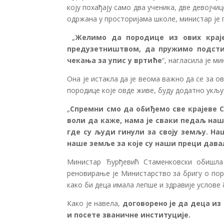
коју похађају само два ученика, две девојчи
одржана у просторијама школе, министар је 
„
Желимо да породице из ових крај
предузетништвом, да пружимо подсти
чекања за упис у вртиће
“, нагласила је ми
Она је истакла да је веома важно да се за ов
породице које овде живе, буду додатно укљу
„
Спремни смо да обиђемо све крајеве Ср
воли да каже, нама је сваки педаљ наш
где су људи гинули за своју земљу. На
наше земље за које су наши преци дав
Министар Ђурђевић Стаменковски обишла ј
реновирање је Министарство за бригу о пор
како би деца имала лепше и здравије услове 
Како је навела,
договорено је да деца из
и посете званичне институције.