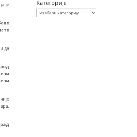
Категорије
ја је
Категорије
баве
исте
 и да
арод
јеви
јеви
чије
ара,
град