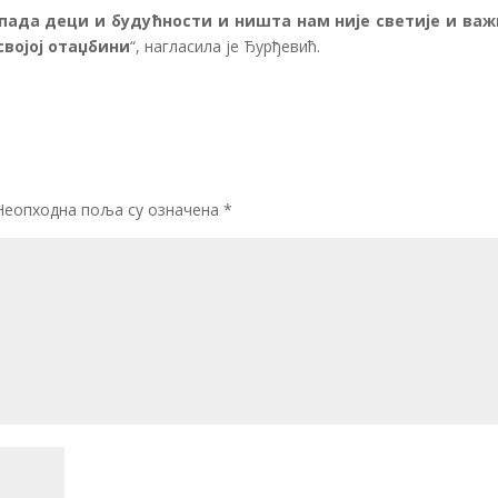
пада деци и будућности и ништа нам није светије и важ
својој отаџбини
“, нагласила је Ђурђевић.
Неопходна поља су означена
*