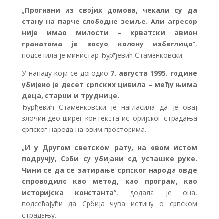
„
Прогнани из својих домова, чекали су да
стану на парче слободне земље. Али агресор
није имао милости – хрватски авион
гранатама је засуо колону избеглица
“,
подсетила је министар Ђурђевић Стаменковски.
У нападу који се догодио
7. августа 1995. године
убијено је десет српских цивила – међу њима
деца, старци и труднице.
Ђурђевић Стаменковски је нагласила да је овај
злочин део ширег контекста историјског страдања
српског народа на овим просторима.
„
И у Другом светском рату, на овом истом
подручју, Срби су убијани од усташке руке.
Чини се да се затирање српског народа овде
спроводило као метод, као програм, као
историјска константа
“, додала је она,
подсећајући да Србија чува истину о српском
страдању.