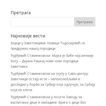
Претрага
Најновије вести
Борци у Заветницима: Новица Тодосијевић се
придружио нашој породици
Ђурђевић Стаменковски: Мајка је биће најсличније
Богу – Дајана Рашкај нови члан породице
Заветника
Ђурђевић Стаменковски на скупу у Сава центру:
Заветници остају исти – непоколебљиви и
доследни у борби за Србију која одлучује, за Србију
која не клечи
Ђурђевић Стаменковски у посети Заводу за
васпитање деце и омладине: Брига о деци без