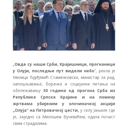
„
Овде су наши Срби, Крајишници, прогнаници
у Олуји, последњи пут видели небо
“, рекла је
Милица Ђурђевић Стаменковски, министар за рад,
запошљавање, борачка и социјална питања на
обележавању
30 година од прогона Срба из
Републике Српске Крајине и на помену
жртвама убијеним у злочиначкој акцији
„Олуја“ на Петровачкој цести,
у селу Јањиле где
је, заједно са Милошем Вучевићем, одала почаст
свим страдалима.