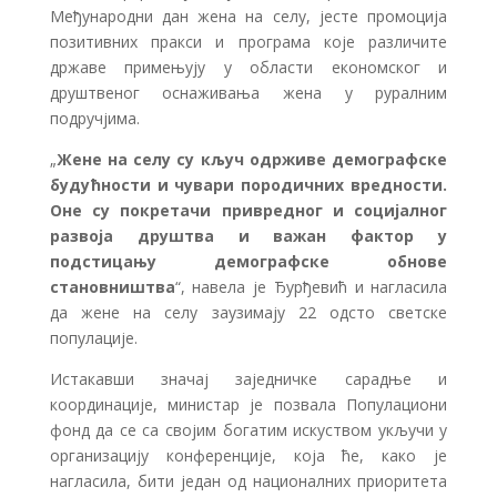
Међународни дан жена на селу, јесте промоција
позитивних пракси и програма које различите
државе примењују у области економског и
друштвеног оснаживања жена у руралним
подручјима.
„
Жене на селу су кључ одрживе демографске
будућности и чувари породичних вредности.
Оне су покретачи привредног и социјалног
развоја друштва и важан фактор у
подстицању демографске обнове
становништва
“, навела је Ђурђевић и нагласила
да жене на селу заузимају 22 одсто светске
популације.
Истакавши значај заједничке сарадње и
координације, министар је позвала Популациони
фонд да се са својим богатим искуством укључи у
организацију конференције, која ће, како је
нагласила, бити један од националних приоритета