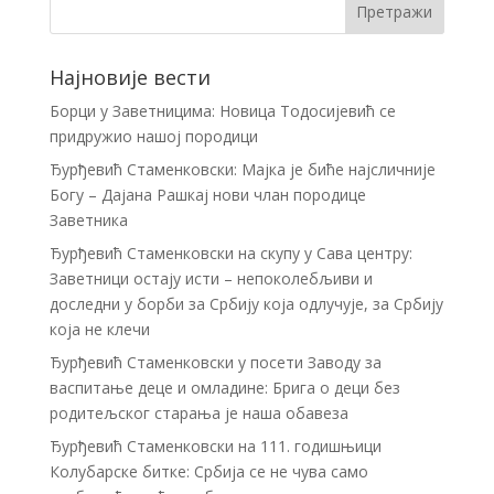
Најновије вести
Борци у Заветницима: Новица Тодосијевић се
придружио нашој породици
Ђурђевић Стаменковски: Мајка је биће најсличније
Богу – Дајана Рашкај нови члан породице
Заветника
Ђурђевић Стаменковски на скупу у Сава центру:
Заветници остају исти – непоколебљиви и
доследни у борби за Србију која одлучује, за Србију
која не клечи
Ђурђевић Стаменковски у посети Заводу за
васпитање деце и омладине: Брига о деци без
родитељског старања је наша обавеза
Ђурђевић Стаменковски на 111. годишњици
Колубарске битке: Србија се не чува само