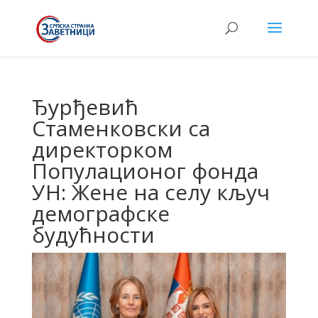
Ђурђевић
Стаменковски са
директорком
Популационог фонда
УН: Жене на селу кључ
демографске
будућности