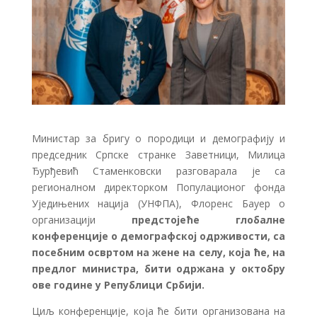
Министар за бригу о породици и демографију и
председник Српске странке Заветници, Милица
Ђурђевић Стаменковски разговарала је са
регионалном директорком Популационог фонда
Уједињених нација (УНФПА), Флоренс Бауер о
организацији
предстојеће глобалне
конференције о демографској одрживости, са
посебним освртом на жене на селу, која ће, на
предлог министра, бити одржана у октобру
ове године у Републици Србији.
Циљ конференције, која ће бити организована на