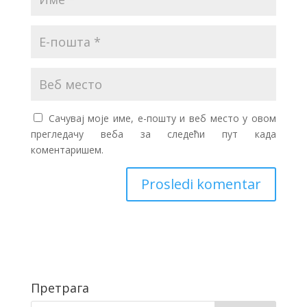
Сачувај моје име, е-пошту и веб место у овом
прегледачу веба за следећи пут када
коментаришем.
Претрага