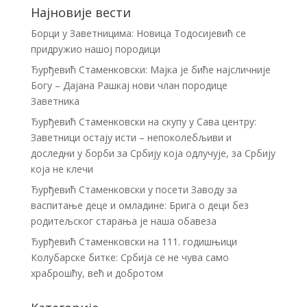
Најновије вести
Борци у Заветницима: Новица Тодосијевић се
придружио нашој породици
Ђурђевић Стаменковски: Мајка је биће најсличније
Богу – Дајана Рашкај нови члан породице
Заветника
Ђурђевић Стаменковски на скупу у Сава центру:
Заветници остају исти – непоколебљиви и
доследни у борби за Србију која одлучује, за Србију
која не клечи
Ђурђевић Стаменковски у посети Заводу за
васпитање деце и омладине: Брига о деци без
родитељског старања је наша обавеза
Ђурђевић Стаменковски на 111. годишњици
Колубарске битке: Србија се не чува само
храброшћу, већ и добротом