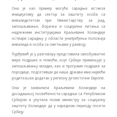
Она је као пример могуће сарадње истакла
иницијативу да сектор за заштиту особа са
инвалидитетом при Министарству за рад,
запошљавање, борачка и социјална питања са
надлежним институцијама Краљевине Холандије
оствари сарадњу у области унапређења положаја
инвалида и особа са сметњама у развоју.
Ђурђевић је у разговору представила свеобухватне
мере подршке и помоћи, које Србија примењује у
запошљавању младих, као и програме подршке за
породице, подсетивши да наша држава има највећи
родитељски додатак у региону Југоисточне Европе.
Она је захвалила Краљевини Холандији на
досадашњој посвећености сарадњи са Републиком
Србијом и упутила позив министру за социјалну
заштиту Холандије да у наредном периоду посети
Србију.