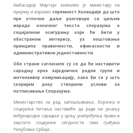
Амбасадор Мартајн захвалио је министару на
пријему и изразио
спремност Холандије да што
пре отпочне даље разговоре са циљем
израде коначног текста споразума о
социјалном осигурању који ће бити у
обостраном интересу, уз поштовање
принципа правичности, ефикасности и
административне једноставности.
Обе стране сагласиле су се да ће наставити
сарадњу кроз заједничке радне групе и
интензивну комуникацију, како би се у што
скоријем року створили услови за
потписивање Споразума.
Министарство за рад, запошљавање, борачка и
социјална питања наставиће да ради на јачању
међународне сарадње у циљу унапређења права и
заштите социјалне сигурности свих грађана
Републике Србије.