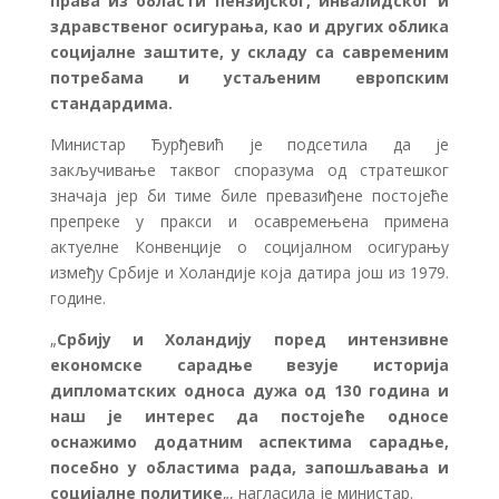
права из области пензијског, инвалидског и
здравственог осигурања, као и других облика
социјалне заштите, у складу са савременим
потребама и устаљеним европским
стандардима.
Министар Ђурђевић је подсетила да је
закључивање таквог споразума од стратешког
значаја јер би тиме биле превазиђене постојеће
препреке у пракси и осавремењена примена
актуелне Конвенције о социјалном осигурању
између Србије и Холандије која датира још из 1979.
године.
„
Србију и Холандију поред интензивне
економске сарадње везује историја
дипломатских односа дужа од 130 година и
наш је интерес да постојеће односе
оснажимо додатним аспектима сарадње,
посебно у областима рада, запошљавања и
социјалне политике
„, нагласила је министар.