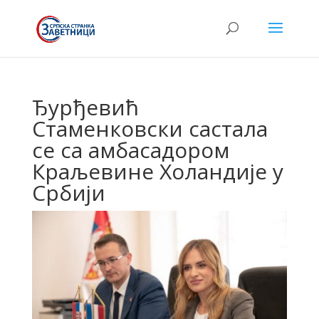
Ђурђевић
Стаменковски састала
се са амбасадором
Краљевине Холандије у
Србији