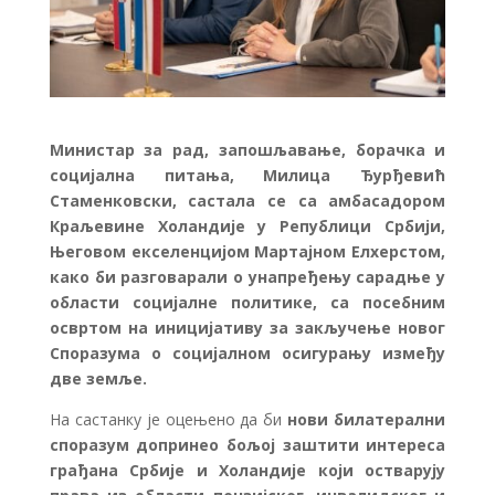
Министар за рад, запошљавање, борачка и
социјална питања, Милица Ђурђевић
Стаменковски, састала се са амбасадором
Краљевине Холандије у Републици Србији,
Његовом екселенцијом Мартајном Елхерстом,
како би разговарали о унапређењу сарадње у
области социјалне политике, са посебним
освртом на иницијативу за закључење новог
Споразума о социјалном осигурању између
две земље.
На састанку је оцењено да би
нови билатерални
споразум допринео бољој заштити интереса
грађана Србије и Холандије који остварују