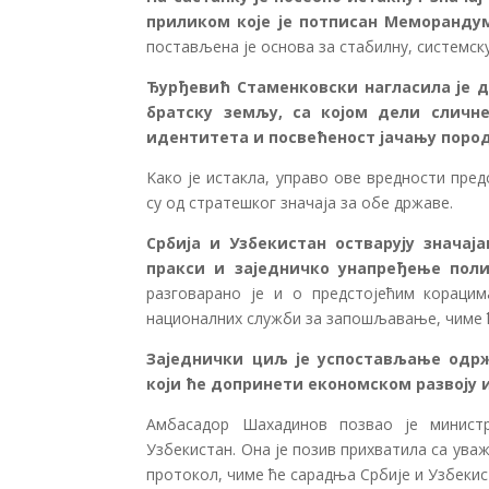
приликом које је потписан Меморандум
постављена је основа за стабилну, системск
Ђурђевић Стаменковски нагласила је д
братску земљу, са којом дели сличн
идентитета и посвећеност јачању пород
Kако је истакла, управо ове вредности пр
су од стратешког значаја за обе државе.
Србија и Узбекистан остварују значај
пракси и заједничко унапређење пол
разговарано је и о предстојећим кораци
националних служби за запошљавање, чиме 
Заједнички циљ је успостављање одрж
који ће допринети економском развоју
Амбасадор Шахадинов позвао је минист
Узбекистан. Она је позив прихватила са ува
протокол, чиме ће сарадња Србије и Узбекист