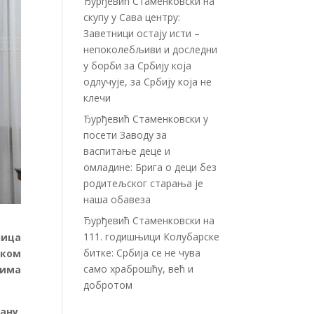
Ђурђевић Стаменковски на
скупу у Сава центру:
Заветници остају исти –
непоколебљиви и доследни
у борби за Србију која
одлучује, за Србију која не
клечи
Ђурђевић Стаменковски у
посети Заводу за
васпитање деце и
омладине: Брига о деци без
родитељског старања је
наша обавеза
Ђурђевић Стаменковски на
111. годишњици Колубарске
ица
битке: Србија се не чува
еком
само храброшћу, већ и
тима
добротом
ану,