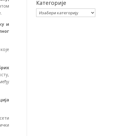
Категорије
нтом
Категорије
.
ку и
лног
које
брих
сту,
међу
ција
сети
нички