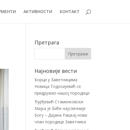
УМЕНТИ
АКТИВНОСТИ
КОНТАКТ
Претрага
Најновије вести
Борци у Заветницима:
Новица Тодосијевић се
придружио нашој породици
Ђурђевић Стаменковски:
Мајка је биће најсличније
Богу – Дајана Рашкај нови
члан породице Заветника