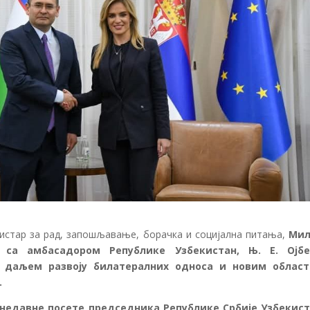
нистар за рад, запошљавање, борачка и социјална питања,
Мил
 са амбасадором Републике Узбекистан, Њ. Е. Ојб
 даљем развоју билатералних односа и новим облас
.
ј недавне посете председника Републике Србије Узбекист