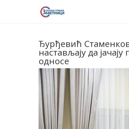
Ђурђевић Стаменковс
настављају да јачају
односе