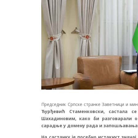
Председник Српске странке Заветници и ми
Ђурђевић Стаменковски, састала се
Шахадиновим, како би разговарали о
сарадње у домену рада и запошљавања
На састанку је посебно истакнут знача