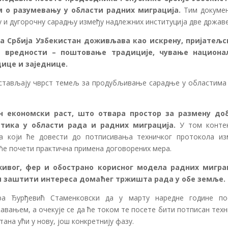
 о разумевању у области радних миграција.
Тим докуме
у и дугорочну сарадњу између надлежних институција две државе
а Србија Узбекистан доживљава као искрену, пријатељс
е вредности – поштовање традиције, чување национа
ице и заједнице.
едстављају чврст темељ за продубљивање сарадње у областима 
ан економски раст, што отвара простор за размену до
итика у области рада и радних миграција.
У том контек
ма који ће довести до потписивања техничког протокола из
ће почети практична примена договорених мера.
ивог, фер и обострано корисног модела радних мигра
 и заштити интереса домаћег тржишта рада у обе земље.
ра Ђурђевић Стаменковски да у марту наредне године по
жавањем, а очекује се да ће током те посете бити потписан тех
ана ући у нову, још конкретнију фазу.