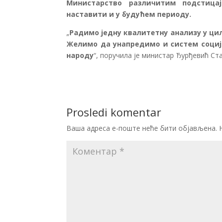
Министарство различитим подстица
наставити и у будућем периоду.
„
Радимо једну квалитетну анализу у циљ
Желимо да унапредимо и систем социј
народу
“, поручила је министар Ђурђевић Ст
Prosledi komentar
Ваша адреса е-поште неће бити објављена.