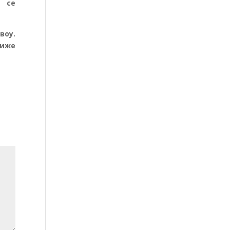
е се
воу.
лиже