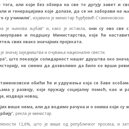
 тога, али који без обзира на све то дугују завет и св
ли и генерацијама које долазе, да се не заборави на њ
то су учинили
“, изјавила је министар Ђурђевић Стаменковски.
а је њихова љубав“ и, како је истакла,
они су ово све 
моуправе и подршку Министарства, које ће настави
тељ свих овако значајних пројеката.
је значај заједништва и очувања националне свести.
ара“, што показује солидарност нашег друштва око знача
сторију, не смемо да дозволимо да било ко врши реви
аменковски обићи ће и удружења која се баве особам
ма у развоју, које пружају социјалну помоћ, као и р
е, издваја новац.
јих више нема, али да водимо рачуна и о онима који су 
Србију
“, рекла је министар.
слености 12,6%, што је више од републичког просека, и зат