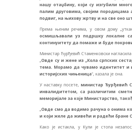
нашу отаџбину, који су изгубили много
палим друговима, својим породицама а
подвиг, на њихову жртву и на све оно ш
Према њеним речима, у овом дому „уткан
осмишљавали уз подршку локалне са
континуитету да помаже и буде покрови
Министар Ђурђевић Стаменковски нагласила 
„
Овде су и жене из „Кола српских сест
тема. Морамо да чувамо идентитет и и
историјских чињеница
“, казала је она.
У наставку посете,
министар Ђурђевић Ст
инвалидитетом, са различитим сметња
меморијале за које Министарство, такођ
„
Овде смо да водимо рачуна о онима ко
и који желе да живећи и радећи бране 
Како је истакла, у Кули је стопа незапо