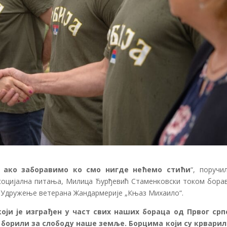
р ако заборавимо ко смо нигде нећемо стићи
“, поручи
социјална питања, Милица Ђурђевић Стаменковски током борав
ла Удружење ветерана Жандармерије „Књаз Михаило“.
оји је изграђен у част свих наших бораца од Првог срп
е борили за слободу наше земље. Борцима који су крварил