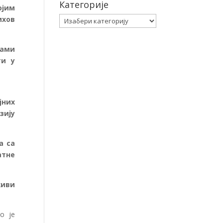
Категорије
ојим
Категорије
ихов
сами
ти у
јних
зију
а са
атне
живи
о је