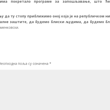
јима покретало програме за запошљавање, што ћ
у да ту стопу приближимо оној која је на републичком ни
алне заштите, да будемо блиски људима, да будемо б
аменковски.
Неопходна поља су означена
*