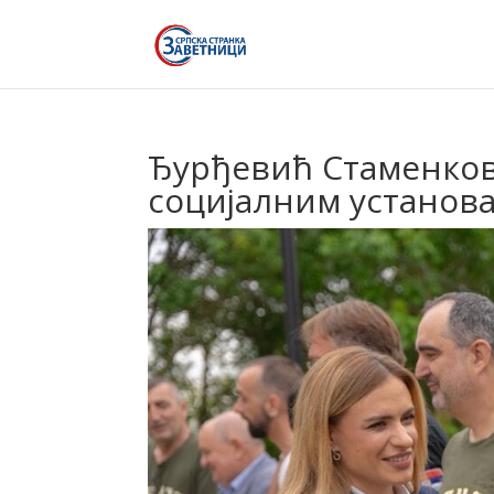
Ђурђевић Стаменков
социјалним установ