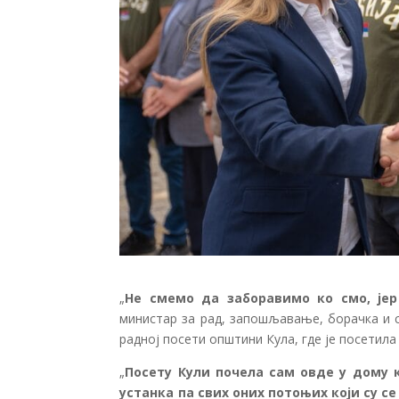
„
Не смемо да заборавимо ко смо, је
министар за рад, запошљавање, борачка и 
радној посети општини Кула, где је посети
„
Посету Кули почела сам овде у дому к
устанка па свих оних потоњих који су с