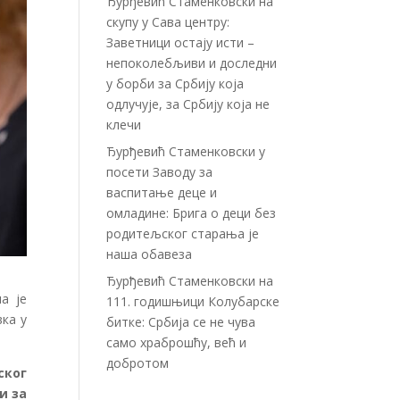
Ђурђевић Стаменковски на
скупу у Сава центру:
Заветници остају исти –
непоколебљиви и доследни
у борби за Србију која
одлучује, за Србију која не
клечи
Ђурђевић Стаменковски у
посети Заводу за
васпитање деце и
омладине: Брига о деци без
родитељског старања је
наша обавеза
Ђурђевић Стаменковски на
ла је
111. годишњици Колубарске
ка у
битке: Србија се не чува
само храброшћу, већ и
добротом
ског
и за