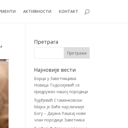
УМЕНТИ
АКТИВНОСТИ
КОНТАКТ
,
Претрага
Најновије вести
Борци у Заветницима:
Новица Тодосијевић се
придружио нашој породици
Ђурђевић Стаменковски:
Мајка је биће најсличније
Богу – Дајана Рашкај нови
члан породице Заветника