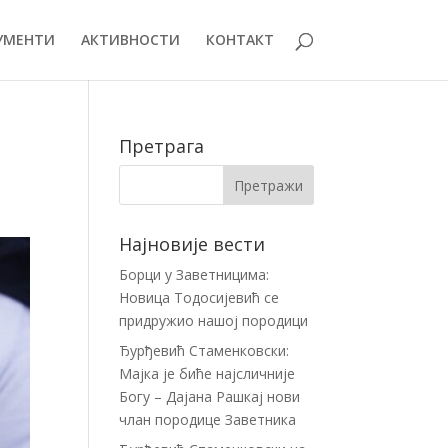
УМЕНТИ
АКТИВНОСТИ
КОНТАКТ
Претрага
Најновије вести
Борци у Заветницима:
Новица Тодосијевић се
придружио нашој породици
Ђурђевић Стаменковски:
Мајка је биће најсличније
Богу – Дајана Рашкај нови
члан породице Заветника