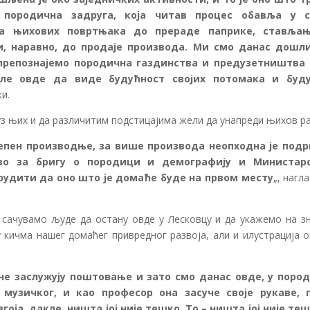
 породична задруга, која читав процес обавља у 
са њихових повртњака до прераде паприке, ставља
и, наравно, до продаје производа. Ми смо данас дошл
репознајемо породична газдинства и предузетништва 
еле овде да виде будућност својих потомака и буд
ки.
 уз њих и да различитим подстицајима жели да унапреди њихов ра
тепен производње, за више производа неопходна је под
тво за бригу о породици и демографију и Министар
рудити да оно што је домаће буде на првом месту
„, нагл
 сачувамо људе да остану овде у Лесковцу и да укажемо на зн
 кичма нашег домаћег привредног развоја, али и илустрација о
не заслужују поштовање и зато смо данас овде, у поро
музичког, и као професор она засуче своје рукаве, 
оја, дакле, ништа јој није тешко. То – ништа јој није теш