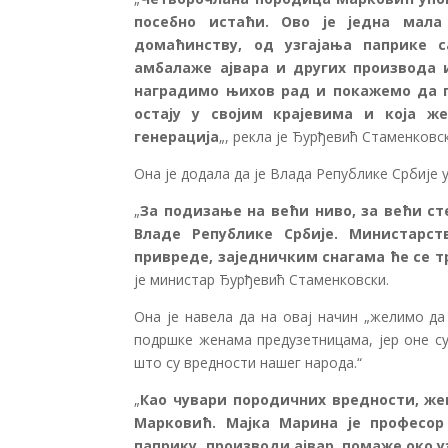
посебно истаћи. Ово је једна мала
домаћинству, од узгајања паприке 
амбалаже ајвара и других производа 
наградимо њихов рад и покажемо да п
остају у својим крајевима и која ж
генерација
„, рекла је Ђурђевић Стаменковс
Она је додала да је Влада Републике Србије
„
За подизање на већи ниво, за већи с
Владе Републике Србије. Министарс
привреде, заједничким снагама ће се т
је министар Ђурђевић Стаменковски.
Она је навела да на овај начин „желимо да
подршке женама предузетницама, јер оне су
што су вредности нашег народа.“
„
Као чувари породичних вредности, же
Марковић. Мајка Марина је професор 
паприку, производи ајвар, помаже око узг