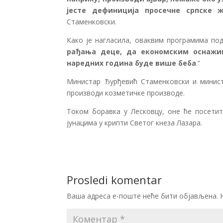
јесте дефиниција просечне српске
Стаменковски.
Како је нагласила, оваквим програмима по
рађања деце, да економским оснажи
наредних година буде више беба
.“
Министар Ђурђевић Стаменковски и минис
производи козметичке производе.
Током боравка у Лесковцу, оне ће посети
јунацима у крипти Светог кнеза Лазара.
Prosledi komentar
Ваша адреса е-поште неће бити објављена.