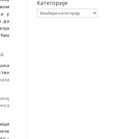
Категорије
свом
Категорије
ња у
и да
која
ућих
д.
ршка
ство
асила
ачај
нога
дици
пече
ко –