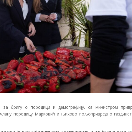
 за бригу о породици и демографију, са министром привр
очлану породицу Марковић и њихово пољопривредно газдинст
ена је око заједничких активности, и то је оно што т