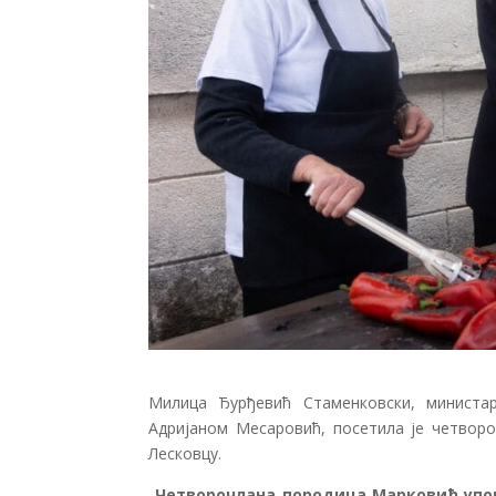
Милица Ђурђевић Стаменковски, министар
Адријаном Месаровић, посетила је четвор
Лесковцу.
„
Четворочлана породица Марковић упошљ