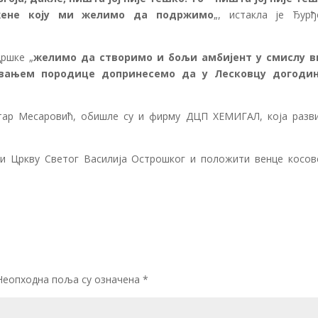
 жене коју ми желимо да подржимо
„, истакла је Ђурђ
дршке „
желимо да створимо и бољи амбијент у смислу 
вањем породице допринесемо да у Лесковцу догоди
тар Месаровић, обишле су и фирму ДЦП ХЕМИГАЛ, која разви
ти Цркву Светог Василија Острошког и положити венце косов
Неопходна поља су означена
*