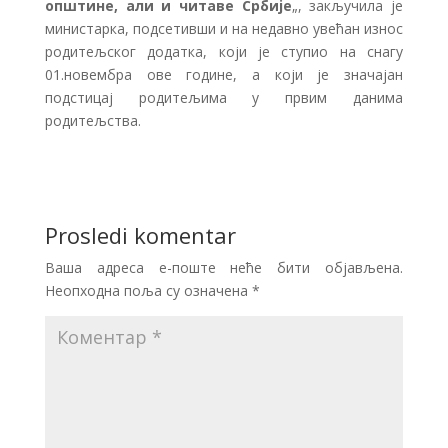
општине, али и читаве Србије
„, закључила је
министарка, подсетивши и на недавно увећан износ
родитељског додатка, који је ступио на снагу
01.новембра ове године, а који је значајан
подстицај родитељима у првим данима
родитељства.
Prosledi komentar
Ваша адреса е-поште неће бити објављена.
Неопходна поља су означена
*