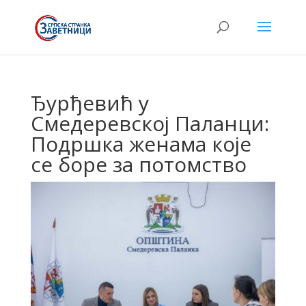
Ђурђевић у
Смедеревској Паланци:
Подршка женама које
се боре за потомство