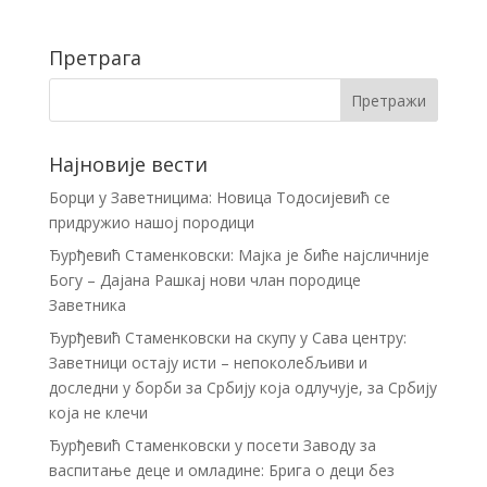
Претрага
Најновије вести
Борци у Заветницима: Новица Тодосијевић се
придружио нашој породици
Ђурђевић Стаменковски: Мајка је биће најсличније
Богу – Дајана Рашкај нови члан породице
Заветника
Ђурђевић Стаменковски на скупу у Сава центру:
Заветници остају исти – непоколебљиви и
доследни у борби за Србију која одлучује, за Србију
која не клечи
Ђурђевић Стаменковски у посети Заводу за
васпитање деце и омладине: Брига о деци без