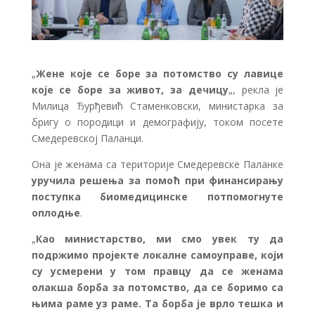
„
Жене које се боре за потомство су лавице
које се боре за живот, за дечицу
„, рекла је
Милица Ђурђевић Стаменковски, министарка за
бригу о породици и демографију, током посете
Смедеревској Паланци.
Она је женама са територије Смедеревске Паланке
уручила решења за помоћ при финансирању
поступка биомедицинске потпомогнуте
оплодње
.
„
Као министарство, ми смо увек ту да
подржимо пројекте локалне самоуправе, који
су усмерени у том правцу да се женама
олакша борба за потомство, да се боримо са
њима раме уз раме. Та борба је врло тешка и