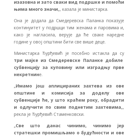
изазовна и зато сваки вид подршке и помоћи
њима много значи
„, казала је министарка.
Она је додала да Смедеревска Паланка показује
континуитет у подршци тим женама и паровима и,
како је нагласила, верује да ће сваке наредне
године у овој општини бити све више деце.
Министарка Ђурђевић је посебно истакла да су
три мајке из Смедеревске Паланке добиле
субвенцију за куповину или изградњу прве
некретнин
е.
„
Имамо још аплицираних захтева из ове
општине и комисија за доделу ове
субвенције ће, у што краћем року, обрадити
и одлучити по свим поднетим захтевима
„,
рекла је Ђурђевић Стаменковски.
„
Све што данас чинимо, чинимо јер
стратешки промишљамо о будућности и ове