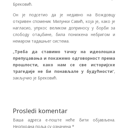
Брековић.
Он је подсетио да је недавно на Вождовцу
откривен споменик Милунки Савић, која је, како је
нагласио, упркос великом доприносу у борби за
слободу отаџбине, била понижена небригом и
немаром тадашњег система.
„
Треба да ставимо тачку на идеолошка
препуцавања и покажемо одговорност према
прошлости, како нам се све историјске
трагедије не би понављале у будућности
“,
закључио је Брековић.
Prosledi komentar
Ваша адреса е-поште неће бити објављена.
Неопходна поља су означена
*