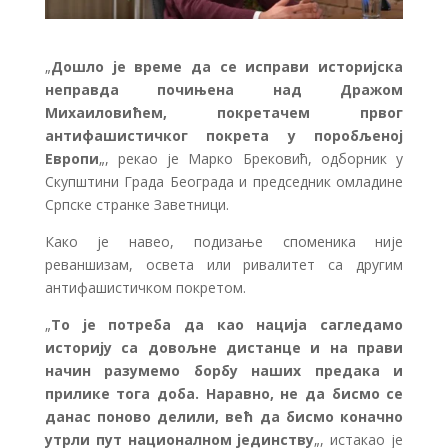
„
Дошло је време да се исправи историјска
неправда почињена над Дражом
Михаиловићем, покретачем првог
антифашистичког покрета у поробљеној
Европи
„, рекао је Марко Брековић, одборник у
Скупштини Града Београда и председник омладине
Српске странке Заветници.
Како је навео, подизање споменика није
реваншизам, освета или ривалитет са другим
антифашистичком покретом.
„
То је потреба да као нација сагледамо
историју са довољне дистанце и на прави
начин разумемо борбу наших предака и
прилике тога доба. Наравно, не да бисмо се
данас поново делили, већ да бисмо коначно
утрли пут националном јединству
„, истакао је