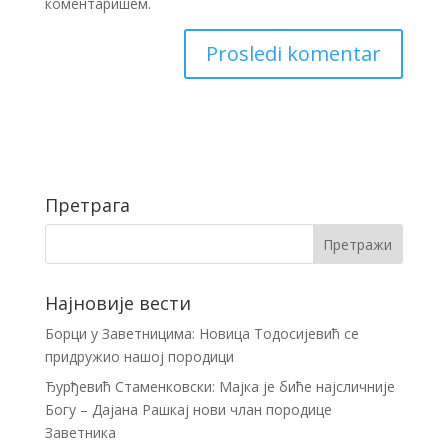
коментаришем.
Претрага
Најновије вести
Борци у Заветницима: Новица Тодосијевић се
придружио нашој породици
Ђурђевић Стаменковски: Мајка је биће најсличније
Богу – Дајана Рашкај нови члан породице
Заветника