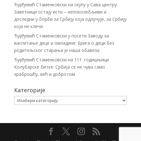
Ђурђевић Стаменковски на скупу у Сава центру:
Заветници остају исти – непоколебљиви и
доследни у борби за Србију која одлучује, за Србију
која не клечи
Ђурђевић Стаменковски у посети Заводу за
васпитање деце и омладине: Брига о деци без
родитељског старања је наша обавеза
Ђурђевић Стаменковски на 111. годишњици
Колубарске битке: Србија се не чува само
храброшћу, већ и добротом
Категорије
Категорије