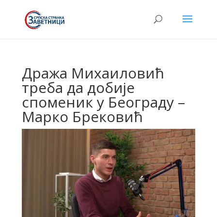
Дража Михаиловић
треба да добије
споменик у Београду –
Марко Брековић