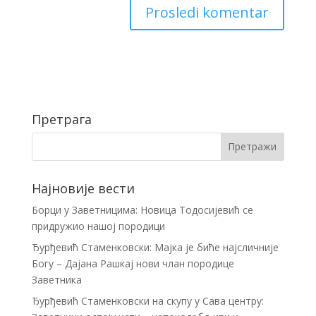
Претрага
Најновије вести
Борци у Заветницима: Новица Тодосијевић се
придружио нашој породици
Ђурђевић Стаменковски: Мајка је биће најсличније
Богу – Дајана Рашкај нови члан породице
Заветника
Ђурђевић Стаменковски на скупу у Сава центру: