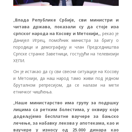
„
Влада Републике Србије, сви министри и
читава држава, показали су да стоје иза
српског народа на Косову и Метохији
„, рекао је
Данијел Игрец, помоћник министра за бригу о
породици и демографију и члан Председништва
Српске странке Заветници, гостујући на телевизији
ХЕПИ.
Он је истакао да су сви свесни ситуације на Косову
и Метохији, да наш народ тамо живи под једном
бруталном репресијом, да се налази на мети
етничког чишћења.
„
Наше министарство има групу за подршку
лицима са ретким болестима, у оквиру које
додељујемо бесплатне ваучере за бањско
лечење, за набавку лекова у апотекама, као и
ваучерe у износу од 25.000 динара као