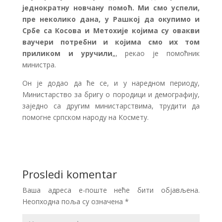
једнократну новчану помоћ. Ми смо успели,
пре неколико дана, у Рашкој да окупимо и
Србе са Косова и Метохије којима су овакви
ваучери потребни и којима смо их том
приликом и уручили
„, рекао је помоћник
министра.
Он је додао да ће се, и у наредном периоду,
Министарство за бригу о породици и демографију,
заједно са другим министарствима, трудити да
помогне српском народу на Космету.
Prosledi komentar
Ваша адреса е-поште неће бити објављена.
Неопходна поља су означена
*