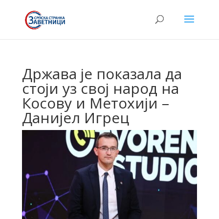
Држава је показала да
стоји уз свој народ на
Косову и Метохији –
Данијел Игрец