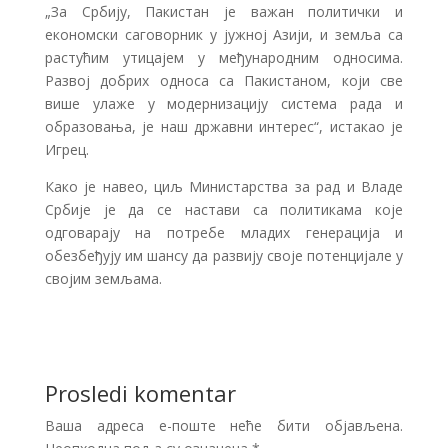
„За Србију, Пакистан је важан политички и
економски саговорник у јужној Азији, и земља са
растућим утицајем у међународним односима.
Развој добрих односа са Пакистаном, који све
више улаже у модернизацију система рада и
образовања, је наш државни интерес“, истакао је
Игрец.
Како је навео, циљ Министарства за рад и Владе
Србије је да се настави са политикама које
одговарају на потребе младих генерација и
обезбеђују им шансу да развију своје потенцијале у
својим земљама.
Prosledi komentar
Ваша адреса е-поште неће бити објављена.