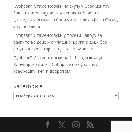
Ђурђевић Стаменковски на скупу у Сава центру:
Заветници остају исти – непоколебљиви и
доследни у борби за Србију која одлучује, за Србију
која не клечи
Ђурђевић Стаменковски у посети Заводу за
васпитање деце и омладине: Брига о деци без
родитељског старања је наша обавеза
Ђурђевић Стаменковски на 111. годишњици
Колубарске битке: Србија се не чува само
храброшћу, већ и добротом
Категорије
Категорије