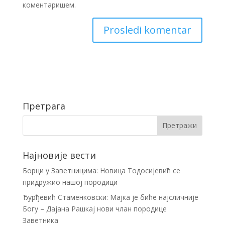
коментаришем.
Претрага
Најновије вести
Борци у Заветницима: Новица Тодосијевић се
придружио нашој породици
Ђурђевић Стаменковски: Мајка је биће најсличније
Богу – Дајана Рашкај нови члан породице
Заветника