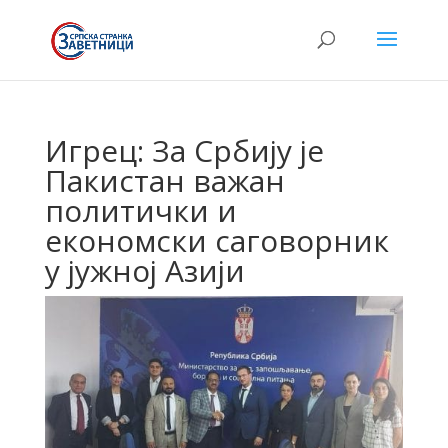
Игрец: За Србију је
Пакистан важан
политички и
економски саговорник
у јужној Азији