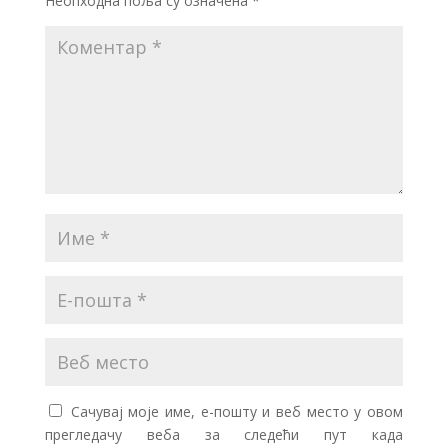
Неопходна поља су означена
*
Сачувај моје име, е-пошту и веб место у овом
прегледачу веба за следећи пут када