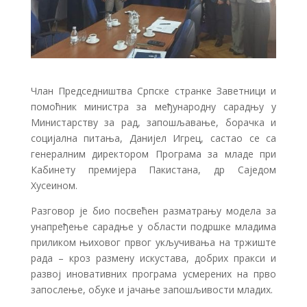
Члан Председништва Српске странке Заветници и
помоћник министра за међународну сарадњу у
Министарству за рад, запошљавање, борачка и
социјална питања, Данијел Игрец, састао се са
генералним директором Програма за младе при
Кабинету премијера Пакистана, др Саједом
Хусеином.
Разговор је био посвећен разматрању модела за
унапређење сарадње у области подршке младима
приликом њиховог првог укључивања на тржиште
рада – кроз размену искустава, добрих пракси и
развој иновативних програма усмерених на прво
запослење, обуке и јачање запошљивости младих.