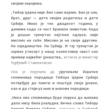
својим херојима.
„
Тибор Церна није био само војник. Био је син,
брат, друг — дете својих родитеља и дете
Србије. Имао је тек двадесет година, у
данима када се част бранила животом. Када
је дошао тренутак најтеже одлуке, није
мислио на себе. Мислио је на своје другове.
На заједништво. На Србију. И тај тренутак је
заувек утиснут у нашу колективну свест као
пример највећег јунаштва
„, истакла је министар
Ђурђевић Стаменковски.
Она је поручила да
уручењем борачке
споменице породици Тибора Церне Србија
потврђује да памти и поштује своје јунаке,
као и да стоји уз њих и њихове породице.
„
Нека ова споменица буде порука да њихова
дела нису била узалудна. Вечна слава Тибору
Церни! Живела Србија!
„, поручила је Ђурђевић