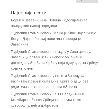
Најновије вести
Борци у Заветницима: Новица Тодосијевић се
придружио нашој породици
Ђурђевић Стаменковски: Мајка је биће најсличније
Богу – Дајана Рашкај нови члан породице
Заветника
Ђурђевић Стаменковски на скупу у Сава центру:
Заветници остају исти – непоколебљиви и
доследни у борби за Србију која одлучује, за Србију
која не клечи
Ђурђевић Стаменковски у посети Заводу за
васпитање деце и омладине: Брига о деци без
родитељског старања је наша обавеза
Ђурђевић Стаменковски на 111. годишњици
Колубарске битке: Србија се не чува само
храброшћу, већ и добротом