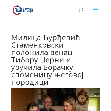
Милица Ђурђевић
Стаменковски
положила венац
Тибору Церни и
уручила Борачку
споменицу његовој
породици