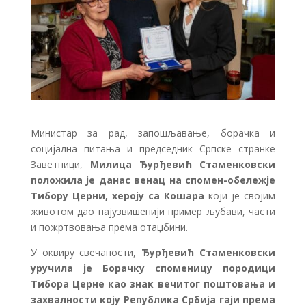
Министар за рад, запошљавање, борачка и
социјална питања и председник Српске странке
Заветници,
Милица Ђурђевић Стаменковски
положила је данас венац на спомен-обележје
Тибору Церни, хероју са Кошара
који је својим
животом дао најузвишенији пример љубави, части
и пожртвовања према отаџбини.
У оквиру свечаности,
Ђурђевић Стаменковски
уручила је Борачку споменицу породици
Тибора Церне као знак вечитог поштовања и
захвалности коју Република Србија гаји према