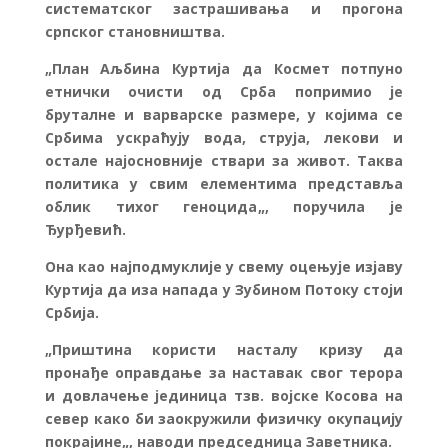
систематског застрашивања и прогона
српског становништва.
„
План Аљбина Куртија да Космет потпуно
етнички очисти од Срба попримио је
бруталне и варварске размере, у којима се
Србима ускраћују вода, струја, лекови и
остале најосновније ствари за живот. Таква
политика у свим елементима представља
облик тихог геноцида
„, поручила је
Ђурђевић.
Она као најподмуклије у свему оцењује изјаву
Куртија да иза напада у Зубином Потоку стоји
Србија.
„
Приштина користи насталу кризу да
пронађе оправдање за наставак свог терора
и довлачење јединица тзв. војске Косова на
север како би заокружили физичку окупацију
покрајине
„, наводи председница Заветника.