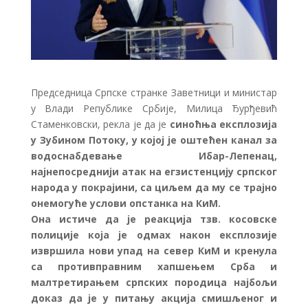
Председница Српске странке Заветници и министар
у Влади Републике Србије, Милица Ђурђевић
Стаменковски, рекла је да је
синоћња експлозија
у Зубином Потоку, у којој је оштећен канал за
водоснабдевање Ибар-Лепенац,
најнепосреднији атак на егзистенцију српског
народа у покрајини, са циљем да му се трајно
онемогуће услови опстанка на КиМ.
Она истиче да је реакција тзв. косовске
полиције која је одмах након експлозије
извршила нови упад на север КиМ и кренула
са противправним хапшењем Срба и
малтретирањем српских породица најбољи
доказ да је у питању
акција смишљеног и