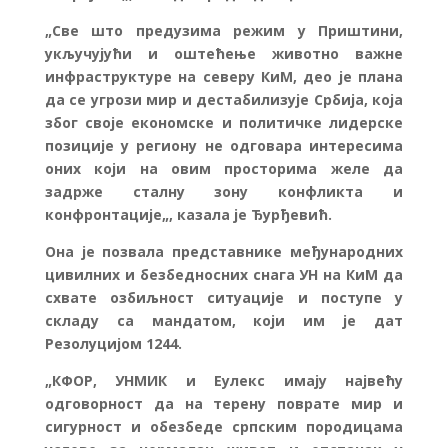
„
Све што предузима режим у Приштини,
укључујући и оштећење животно важне
инфраструктуре на северу КиМ, део је плана
да се угрози мир и дестабилизује Србија, која
због своје економске и политичке лидерске
позиције у региону не одговара интересима
оних који на овим просторима желе да
задрже сталну зону конфликта и
конфронтације
„, казала је Ђурђевић.
Она је позвала представнике међународних
цивилних и безбедносних снага УН на КиМ да
схвате озбиљност ситуације и поступе у
складу са мандатом, који им је дат
Резолуцијом 1244.
„
КФОР, УНМИК и Еулекс имају највећу
одговорност да на терену поврате мир и
сигурност и обезбеде српским породицама