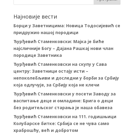
Најновије вести
Борци у Заветницима: Новица Тодосијевић се
придружио нашој породици
Ђурђевић Стаменковски: Мајка је биће
најсличније Богу – Дајана Рашкај нови члан
породице Заветника
Ђурђевић Стаменковски на скупу у Сава
центру: Заветници остају исти –
непоколебљиви и доследни у борби за Србију
која одлучује, за Србију која не клечи
Ђурђевић Стаменковски у посети Заводу за
васпитање деце и омладине: Брига о деци
без родитељског старања је наша обавеза
Ђурђевић Стаменковски на 111. годишњици
Колубарске битке: Србија се не чува само
храброшћу, већ и добротом