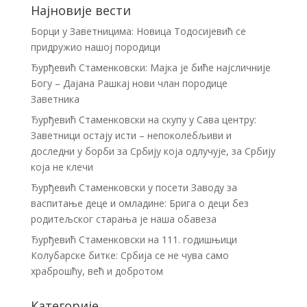
Најновије вести
Борци у Заветницима: Новица Тодосијевић се
придружио нашој породици
Ђурђевић Стаменковски: Мајка је биће најсличније
Богу – Дајана Рашкај нови члан породице
Заветника
Ђурђевић Стаменковски на скупу у Сава центру:
Заветници остају исти – непоколебљиви и
доследни у борби за Србију која одлучује, за Србију
која не клечи
Ђурђевић Стаменковски у посети Заводу за
васпитање деце и омладине: Брига о деци без
родитељског старања је наша обавеза
Ђурђевић Стаменковски на 111. годишњици
Колубарске битке: Србија се не чува само
храброшћу, већ и добротом
Категорије