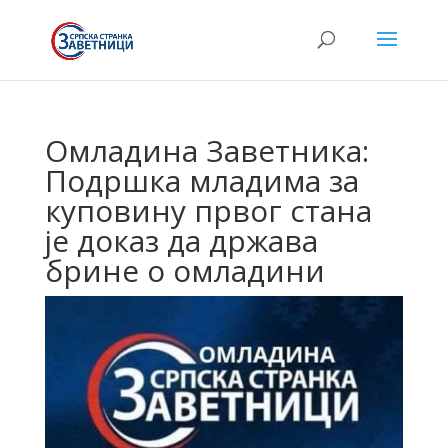
Омладина Заветника:
Подршка младима за
куповину првог стана
је доказ да држава
брине о омладини