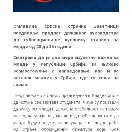
Омладина Српске странке Заветници
поздравља предлог државног руководства
да субвенционише куповину станова за
младе од 20 до 35 година.
Сматрамо да је ова мера изузетно важна за
младе у Републици Србији, за њихово
осамостаљење и напредовање, као и за
останак младих у Србији, где су своји на
своме.
Поздрављамо и одлуку председника и Владе Србије
да испуне све захтеве студената, чиме су показали
да им су им млади и државна стабилност на првом
месту, да уважавају младе и да неће допустити да
млади буду предмет манипулације и злоупотребе
од стране опозиционих структура које кроз