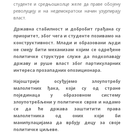
студенте и средњошколце желе да праве обојену
револуцију и на недемократски начин узурпирају
власт.
Државна стабилност и добробит грађана су
приоритет, због чега и студенте позивамо на
конструктивност. Млади и образовани људи
не смеју бити механизам којим се одређене
политичке структуре служе да подкопавају
државу и руше власт због партикуларних
интереса прозападних опозиционара.
Најоштрије осуђујемо злоупотребу
малолетних ђака, који су од стране
појединаца у образовном систему
злоупотребљени у политичке сврхе и надамо
се да ће држава заштитити права
малолетника од оних који би
манипулацијама да врбују децу за своје
политичке циљеве.