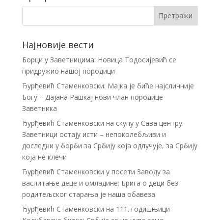
Најновије вести
Борци у Заветницима: Новица Тодосијевић се
придружио нашој породици
Ђурђевић Стаменковски: Мајка је биће најсличније
Богу – Дајана Рашкај нови члан породице
Заветника
Ђурђевић Стаменковски на скупу у Сава центру:
Заветници остају исти – непоколебљиви и
доследни у борби за Србију која одлучује, за Србију
која не клечи
Ђурђевић Стаменковски у посети Заводу за
васпитање деце и омладине: Брига о деци без
родитељског старања је наша обавеза
Ђурђевић Стаменковски на 111. годишњици