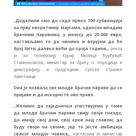
„
Доделили смо до сада преко 700 субвенција
за прву некретнину мајкама, односно младим
брачним паровима, у износу до 20.000 евра,
настављамо то да чинимо и верујем да ће
број бити далеко већи до краја године
„, рекла
је за телевизију Курир Милица Ђурђевић
Стаменковски, министар за бригу о породици и
демографију и председник Српске странке
Заветници.
Она је позвала све младе брачне парове да се
пријаве и да искористе ово право.
„
Желимо да заједнички учествујемо у томе
да млади брачни парови свију своје гнездо,
да имају свој дом, свој кров над главом, да
буду своји на своме, јер то јесте амбиција
сваког младог човека
„, нагласила је министар