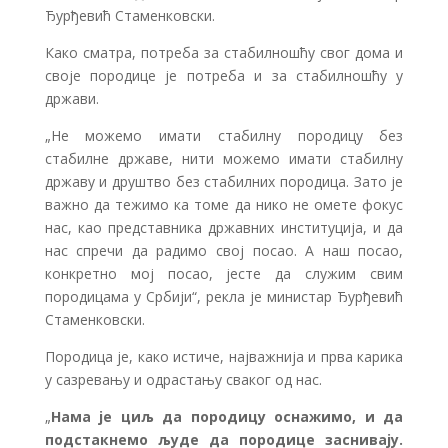
Ђурђевић Стаменковски.
Како сматра, потреба за стабилношћу свог дома и
своје породице је потреба и за стабилношћу у
држави.
„Не можемо имати стабилну породицу без
стабилне државе, нити можемо имати стабилну
државу и друштво без стабилних породица. Зато је
важно да тежимо ка томе да нико не омете фокус
нас, као представника државних институција, и да
нас спречи да радимо свој посао. А наш посао,
конкретно мој посао, јесте да служим свим
породицама у Србији“, рекла је министар Ђурђевић
Стаменковски.
Породица је, како истиче, најважнија и прва карика
у сазревању и одрастању сваког од нас.
„
Нама је циљ да породицу оснажимо, и да
подстакнемо људе да породице заснивају.