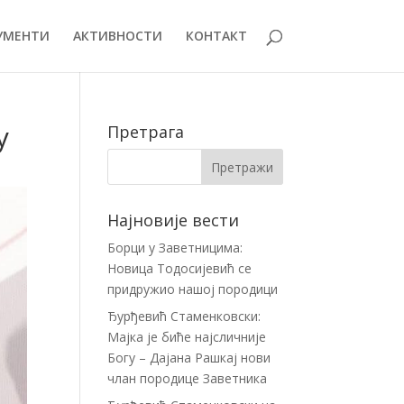
УМЕНТИ
АКТИВНОСТИ
КОНТАКТ
у
Претрага
Најновије вести
Борци у Заветницима:
Новица Тодосијевић се
придружио нашој породици
Ђурђевић Стаменковски:
Мајка је биће најсличније
Богу – Дајана Рашкај нови
члан породице Заветника