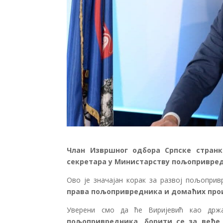
Члан Извршног одбора Српске странк
секретара у Министарству пољопривред
Ово је значајан корак за развој пољоприв
права пољопривредника и домаћих про
Уверени смо да ће Виријевић као држ
пољопривредника, борити се за веће 