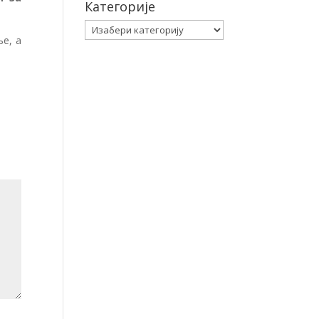
Категорије
Категорије
е, а