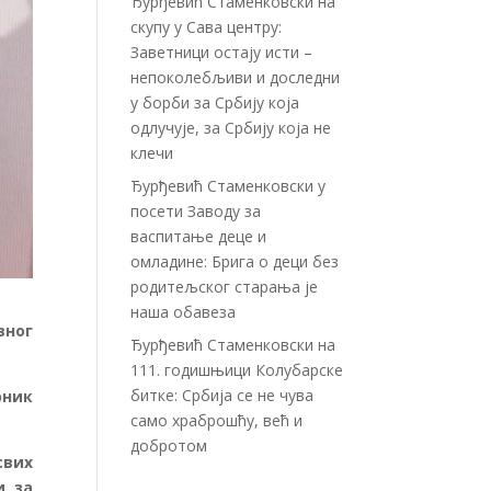
Ђурђевић Стаменковски на
скупу у Сава центру:
Заветници остају исти –
непоколебљиви и доследни
у борби за Србију која
одлучује, за Србију која не
клечи
Ђурђевић Стаменковски у
посети Заводу за
васпитање деце и
омладине: Брига о деци без
родитељског старања је
наша обавеза
вног
Ђурђевић Стаменковски на
111. годишњици Колубарске
битке: Србија се не чува
рник
само храброшћу, већ и
добротом
свих
и за