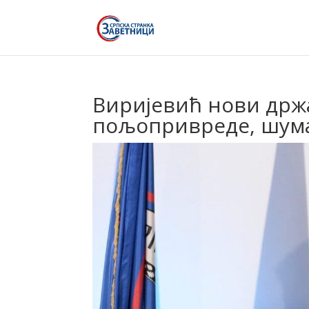
Виријевић нови држ
пољопривреде, шума