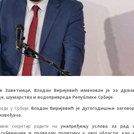
е Заветници, Владан Виријевић именован је за држа
е, шумарства и водопривреде Републике Србије.
реде у Србији.
Владан Виријевић је дугогодишњи загово
извођача.
авни секретар радити на
унапређењу услова за рад 
субвенције и праведну политику у овој области, као 