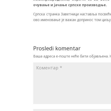
очување и јачање српске производње.
Српска странка Заветници наставља посвеће
ово именовање је важан допринос том циљу
Prosledi komentar
Ваша адреса е-поште неће бити објављена.