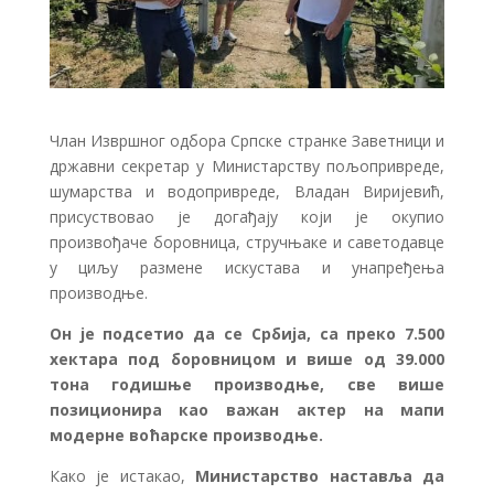
Члан Извршног одбора Српске странке Заветници и
државни секретар у Министарству пољопривреде,
шумарства и водопривреде, Владaн Виријевић,
присуствовао је догађају који је окупио
произвођаче боровница, стручњаке и саветодавце
у циљу размене искустава и унапређења
производње.
Он је подсетио да се Србија, са преко 7.500
хектара под боровницом и више од 39.000
тона годишње производње, све више
позиционира као важан актер на мапи
модерне воћарске производње.
Како је истакао,
Министарство наставља да