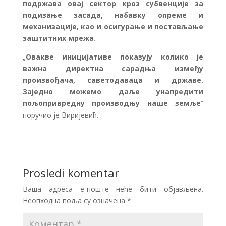
подржава овај сектор кроз субвенције за
подизање засада, набавку опреме и
механизације, као и осигурање и постављање
заштитних мрежа.
„
Овакве иницијативе показују колико је
важна директна сарадња између
произвођача, саветодаваца и државе.
Заједно можемо даље унапредити
пољопривредну производњу наше земље
“
поручио је Виријевић.
Prosledi komentar
Ваша адреса е-поште неће бити објављена.
Неопходна поља су означена
*