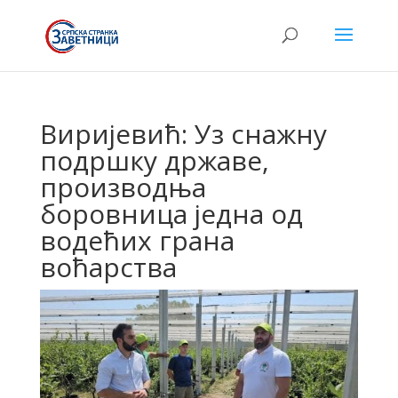
Виријевић: Уз снажну
подршку државе,
производња
боровница једна од
водећих грана
воћарства