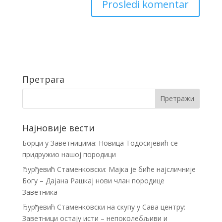
Претрага
Најновије вести
Борци у Заветницима: Новица Тодосијевић се
придружио нашој породици
Ђурђевић Стаменковски: Мајка је биће најсличније
Богу – Дајана Рашкај нови члан породице
Заветника
Ђурђевић Стаменковски на скупу у Сава центру:
Заветници остају исти – непоколебљиви и