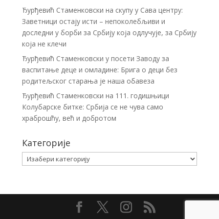
Ђурђевић Стаменковски на скупу у Сава центру:
Заветници остају исти – непоколебљиви и
доследни у борби за Србију која одлучује, за Србију
која не клечи
Ђурђевић Стаменковски у посети Заводу за
васпитање деце и омладине: Брига о деци без
родитељског старања је наша обавеза
Ђурђевић Стаменковски на 111. годишњици
Колубарске битке: Србија се не чува само
храброшћу, већ и добротом
Категорије
Категорије