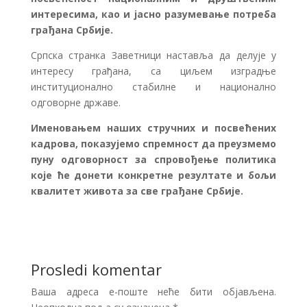
интересима, као и јасно разумевање потреба
грађана Србије.
Српска странка Заветници наставља да делује у
интересу грађана, са циљем изградње
институционално стабилне и национално
одговорне државе.
Именовањем наших стручних и посвећених
кадрова, показујемо спремност да преузмемо
пуну одговорност за спровођење политика
које ће донети конкретне резултате и бољи
квалитет живота за све грађане Србије.
Prosledi komentar
Ваша адреса е-поште неће бити објављена.