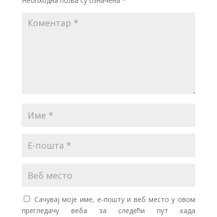
Неопходна поља су означена
*
Сачувај моје име, е-пошту и веб место у овом
прегледачу веба за следећи пут када