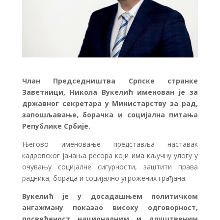
Члан Председништва Српске странке
Заветници, Никола Вукелић именован је за
државног секретара у Министарству за рад,
запошљавање, борачка и социјална питања
Републике Србије.
Његово именовање представља наставак
кадровског јачања ресора који има кључну улогу у
очувању социјалне сигурности, заштити права
радника, бораца и социјално угрожених грађана.
Вукелић је у досадашњем политичком
ангажману показао високу одговорност,
посвећеност националним и друштвеним