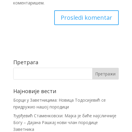
коментаришем.
Претрага
Најновије вести
Борци у Заветницима: Новица Тодосијевић се
придружио нашој породици
Ђурђевић Стаменковски: Мајка је биће најсличније
Богу – Дајана Рашкај нови члан породице
Заветника