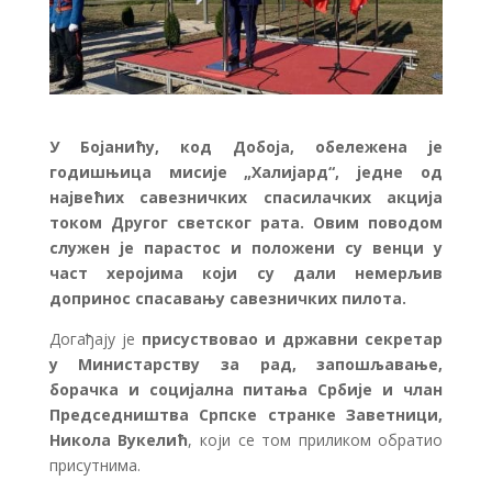
У Бојанићу, код Добоја, обележена је
годишњица мисије „Халијард“, једне од
највећих савезничких спасилачких акција
током Другог светског рата. Овим поводом
служен је парастос и положени су венци у
част херојима који су дали немерљив
допринос спасавању савезничких пилота.
Догађају је
присуствовао и државни секретар
у Министарству за рад, запошљавање,
борачка и социјална питања Србије и члан
Председништва Српске странке Заветници,
Никола Вукелић
, који се том приликом обратио
присутнима.