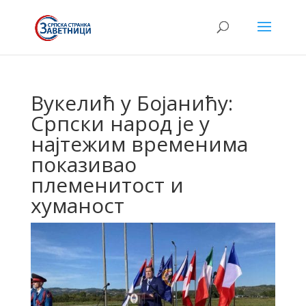
Вукелић у Бојанићу:
Српски народ је у
најтежим временима
показивао
племенитост и
хуманост