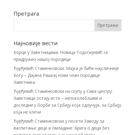
Претрага
Најновије вести
Борци у Заветницима: Новица Тодосијевић се
придружио нашој породици
Ђурђевић Стаменковски: Мајка је биће најсличније
Богу – Дајана Рашкај нови члан породице
Заветника
Ђурђевић Стаменковски на скупу у Сава центру:
Заветници остају исти – непоколебљиви и
доследни у борби за Србију која одлучује, за Србију
која не клечи
Ђурђевић Стаменковски у посети Заводу за
васпитање деце и омладине: Брига о деци без
родитељског старања је наша обавеза