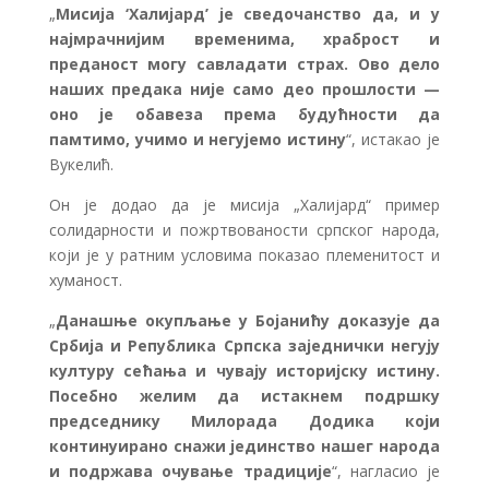
„
Мисија ‘Халијард’ је сведочанство да, и у
најмрачнијим временима, храброст и
преданост могу савладати страх. Ово дело
наших предака није само део прошлости —
оно је обавеза према будућности да
памтимо, учимо и негујемо истину
“, истакао је
Вукелић.
Он је додао да је мисија „Халијард“ пример
солидарности и пожртвованости српског народа,
који је у ратним условима показао племенитост и
хуманост.
„
Данашње окупљање у Бојанићу доказује да
Србија и Република Српска заједнички негују
културу сећања и чувају историјску истину.
Посебно желим да истакнем подршку
председнику Милорада Додика који
континуирано снажи јединство нашег народа
и подржава очување традиције
“, нагласио је