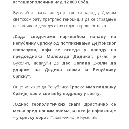
усташког злочина над 12.000 Срба.
Вукелић је нагласио да је српски народ у Другом
светском рату претрпео геноцид, а да се страдање
наставило и деведесетих година прошлог века.
„
Сада сведочимо најжешћем нападу на
Републику Српску од потписивања Дејтонског
споразума, који се огледа у нападу на
председника Милорада Додика
“, рекао је
Вукелић, додајући да
део Запада „жели да
ударом на Додика сломи и Републику
Српску“.
Он је истакао да Република
Српска има подршку
Србије, као и све већу подршку у свету.
„
Однос геополитичких снага драстично се
мења пред нашим очима, и што је најважније
– у српску корист
“, закључио је Вукелић.