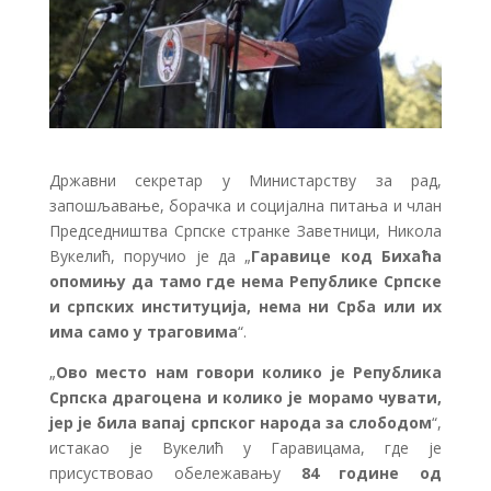
Државни секретар у Министарству за рад,
запошљавање, борачка и социјална питања и члан
Председништва Српске странке Заветници, Никола
Вукелић, поручио је да „
Гаравице код Бихаћа
опомињу да тамо где нема Републике Српске
и српских институција, нема ни Срба или их
има само у траговима
“.
„
Ово место нам говори колико је Република
Српска драгоцена и колико је морамо чувати,
јер је била вапај српског народа за слободом
“,
истакао је Вукелић у Гаравицама, где је
присуствовао обележавању
84 године од