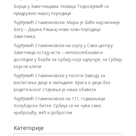
Борци у Заветницима: Новица Тодосијевић се
придружио нашој породици
Ђурђевић Стаменковски: Мајка је биће најсличније
Богу – Дајана Рашкај нови члан породице
Заветника
Ђурђевић Стаменковски на скупу у Сава центру:
Заветници остају исти – непоколебљиви и
доследни у борби за Србију која одлучује, за Србију
која не клечи
Ђурђевић Стаменковски у посети Заводу за
васпитање деце и омладине: Брига о деци без
родитељског старања је наша обавеза
Ђурђевић Стаменковски на 111. годишњици
Колубарске битке: Србија се не чува само
храброшћу, већ и добротом
Категорије