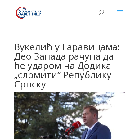
Вукелић у Гаравицама:
Део Запада рачуна да
ће ударом на Додика
„сломити“ Републику
Српску