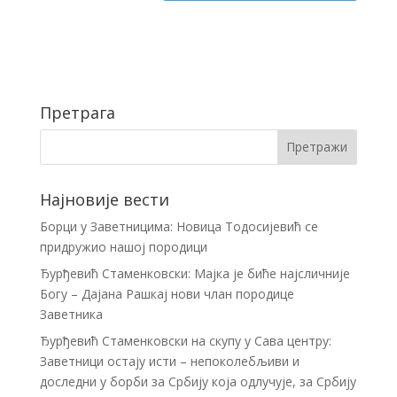
Претрага
Најновије вести
Борци у Заветницима: Новица Тодосијевић се
придружио нашој породици
Ђурђевић Стаменковски: Мајка је биће најсличније
Богу – Дајана Рашкај нови члан породице
Заветника
Ђурђевић Стаменковски на скупу у Сава центру:
Заветници остају исти – непоколебљиви и
доследни у борби за Србију која одлучује, за Србију