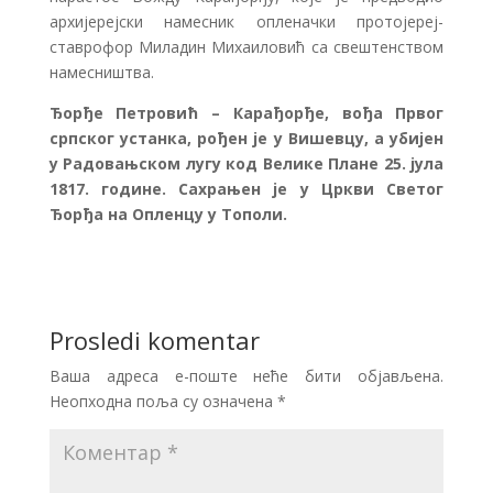
архијерејски намесник опленачки протојереј-
ставрофор Миладин Михаиловић са свештенством
намесништва.
Ђорђе Петровић – Карађорђе, вођа Првог
српског устанка, рођен је у Вишевцу, а убијен
у Радовањском лугу код Велике Плане 25. јула
1817. године. Сахрањен је у Цркви Светог
Ђорђа на Опленцу у Тополи.
Prosledi komentar
Ваша адреса е-поште неће бити објављена.
Неопходна поља су означена
*