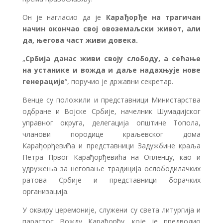
Он је нагласио да је
Карађорђе на трагичан
начин окончао свој овоземаљски живот, али
да, његова част живи довека.
„
Србија данас живи своју слободу, а сећање
на устанике и вожда и даље надахњује нове
генерације
“, поручио је државни секретар.
Венце су положили и представници Министарства
одбране и Војске Србије, начелник Шумадијског
управног округа, делегација општине Топола,
чланови породице краљевског дома
Карађорђевића и представници Задужбине краља
Петра Првог Карађорђевића на Опленцу, као и
удружења за неговање традиција ослободилачких
ратова Србије и представници борачких
организација.
У оквиру церемоније, служени су света литургија и
парастос Вожду Карађорђу, које је предводио