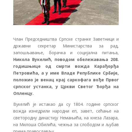
Члан Председништва Српске странке Заветници и
државни секретар Министарства за рад,
запошљавање, борачка и социјална питања,
Никола Вукелић, поводом обележавања 208.
годишњице од смрти вожда Карађорђа
Петровића, а у име Владе Републике Србије,
положио је венац крај саркофага вође Првог
српског устанка, у Цркви Светог Ђорђа на
Опленцу.
Вукелић је истакао да су 1804. године српског
вожда изнедрили народни еп, завет, сећање на
светородну династију Немањића, на кнеза Лазара,
на Милоша Обилића, чежња за слободом и љубав
према православљу.