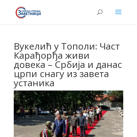
Вукелић у Тополи: Част
Карађорђа живи
довека – Србија и данас
црпи снагу из завета
устаника