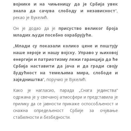
војнике и на чињеницу да је Србија увек
знала да сачува слободу и независност
“,
рекао је Вукелић.
Он је додао да је
присуство великог броја
младих људи посебно охрабрујуће.
„
Млади су показали колико цене и поштују
наше хероје и нашу војску. Управо у њиховој
енергији и патриотизму лежи гаранција да ће
Србија наставити да јача и да гради своју
будућност на темељима мира, слободе и
заједништва
“, поручио је Вукелић.
Како је нагласио, парада „Снага јединства“
одржана је у свечаној атмосфери и представила је
прилику да се јавности прикаже оспособљеност и
снажна опредељеност Србије за очување
стабилности и безбедности.