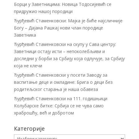
Борци у Заветницима: Новица Тодосијевић се
придружио нашој породици
Ђурђевић Стаменковски: Мајка је биће најсличније
Богу – Дајана Рашкај нови члан породице
Заветника
Ђурђевић Стаменковски на скупу у Сава центру:
Заветници остају исти – непоколебљиви и
доследни у борби за Србију која одлучује, за Србију
која не клечи
Ђурђевић Стаменковски у посети Заводу за
васпитање деце и омладине: Брига о деци без
родитељског старања је наша обавеза
Ђурђевић Стаменковски на 111. годишњици
Колубарске битке: Србија се не чува само
храброшћу, већ и добротом
Категорије
Категорије