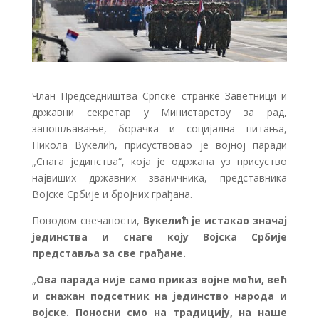
Члан Председништва Српске странке Заветници и
државни секретар у Министарству за рад,
запошљавање, борачка и социјална питања,
Никола Вукелић, присуствовао је војној паради
„Снага јединства“, која је одржана уз присуство
највиших државних званичника, представника
Војске Србије и бројних грађана.
Поводом свечаности,
Вукелић је истакао значај
јединства и снаге коју Војска Србије
представља за све грађане.
„
Ова парада није само приказ војне моћи, већ
и снажан подсетник на јединство народа и
војске. Поносни смо на традицију, на наше