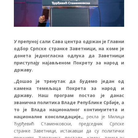
У препуној сали Сава центра одржан је Главни
одбор Српске странке Заветници, на коме је
донета једногласна одлука да Заветници
приступају најављеном Покрету за народ и
државу.
„
Дошао је тренутак да будемо један од
камена темељаца Покрета за народ и
државу. Наш програм постао је данас
званична политика Владе Републике Србије, а
то је Влада националног континуитета и
националне консолидације
„, рекла је Милица
Ђурђевић Стаменковски, председник Српске
странке Заветници, истакавши да су политички
принципи Заветника постали камен темељац