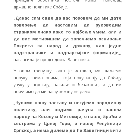
државне политике Србије.
„
Данас сам овде да вас позовем да ми дате
поверење да наставим да руководим
странком онако како то најбоље умем, али и
да вас мотивишем да започнемо оснивање
Покрета за народ и државу, као једне
надстраначке и надпартијске формације
„,
нагласила је председница Заветника.
У овом тренутку, како је истакла, ми шаљемо
поруку свима онима, који покушавају да Србију
увуку у агресију, насиље и безакоње, и да им
поручимо да ми нашу земљу не дамо.
„
Чувамо нашу заставу и негујемо породичну
политику, али водимо рачуна о нашем
народу на Косову и Метохији, о нашој браћи и
сестрама у Црној Гори, о нашој Републици
Српској, а нема дилеме да ће Заветници бити