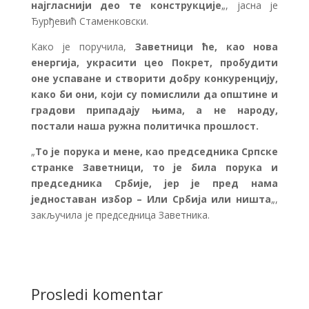
најгласнији део те конструкције
„, јасна је
Ђурђевић Стаменковски.
Како је поручила,
Заветници ће, као нова
енергија, украсити цео Покрет, пробудити
оне успаване и створити добру конкуренцију,
како би они, који су помислили да општине и
градови припадају њима, а не народу,
постали наша ружна политичка прошлост.
„
То је порука и мене, као председника Српске
странке Заветници, то је била порука и
председника Србије, јер је пред нама
једноставан избор – Или Србија или ништа
„,
закључила је председница Заветника.
Prosledi komentar