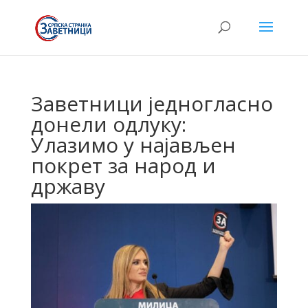
Заветници једногласно
донели одлуку:
Улазимо у најављен
покрет за народ и
државу