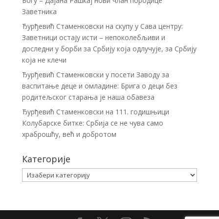
Богу – Дајана Рашкај нови члан породице
Заветника
Ђурђевић Стаменковски на скупу у Сава центру:
Заветници остају исти – непоколебљиви и
доследни у борби за Србију која одлучује, за Србију
која не клечи
Ђурђевић Стаменковски у посети Заводу за
васпитање деце и омладине: Брига о деци без
родитељског старања је наша обавеза
Ђурђевић Стаменковски на 111. годишњици
Колубарске битке: Србија се не чува само
храброшћу, већ и добротом
Категорије
Категорије