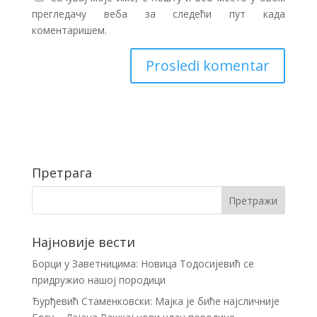
прегледачу веба за следећи пут када
коментаришем.
Претрага
Најновије вести
Борци у Заветницима: Новица Тодосијевић се
придружио нашој породици
Ђурђевић Стаменковски: Мајка је биће најсличније