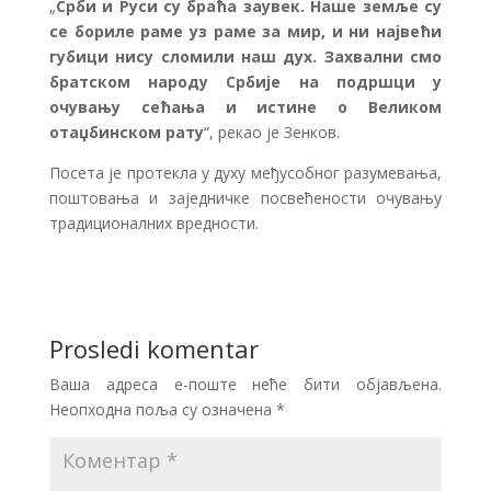
„
Срби и Руси су браћа заувек. Наше земље су
се бориле раме уз раме за мир, и ни највећи
губици нису сломили наш дух. Захвални смо
братском народу Србије на подршци у
очувању сећања и истине о Великом
отаџбинском рату
“, рекао је Зенков.
Посета је протекла у духу међусобног разумевања,
поштовања и заједничке посвећености очувању
традиционалних вредности.
Prosledi komentar
Ваша адреса е-поште неће бити објављена.
Неопходна поља су означена
*