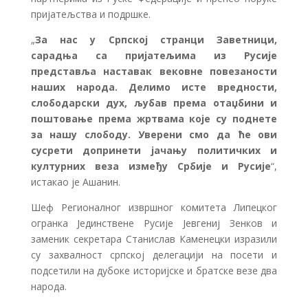
пријатељства и подршке.
„
За нас у Српској странци Заветници,
сарадња са пријатељима из Русије
представља наставак вековне повезаности
наших народа. Делимо исте вредности,
слободарски дух, љубав према отаџбини и
поштовање према жртвама које су поднете
за нашу слободу. Уверени смо да ће ови
сусрети допринети јачању политичких и
културних веза између Србије и Русије
“,
истакао је Ашанин.
Шеф Регионалног извршног комитета Липецког
огранка Јединствене Русије Јевгениј Зенков и
заменик секретара Станислав Каменецки изразили
су захвалност српској делегацији на посети и
подсетили на дубоке историјске и братске везе два
народа.