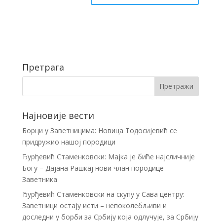
Претрага
Најновије вести
Борци у Заветницима: Новица Тодосијевић се
придружио нашој породици
Ђурђевић Стаменковски: Мајка је биће најсличније
Богу – Дајана Рашкај нови члан породице
Заветника
Ђурђевић Стаменковски на скупу у Сава центру:
Заветници остају исти – непоколебљиви и
доследни у борби за Србију која одлучује, за Србију